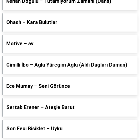
Kenan Doğulu – Tutamıyorum Zamanı (Dans)
Ohash – Kara Bulutlar
Motive – av
Cimilli İbo – Ağla Yüreğim Ağla (Aldı Dağları Duman)
Ece Mumay – Seni Görünce
Sertab Erener – Ateşle Barut
Son Feci Bisiklet – Uyku