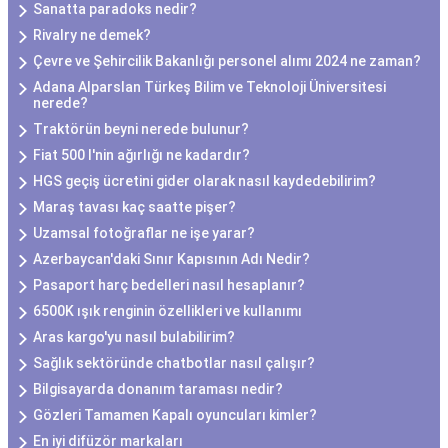
Sanatta paradoks nedir?
Rivalry ne demek?
Çevre ve Şehircilik Bakanlığı personel alımı 2024 ne zaman?
Adana Alparslan Türkeş Bilim ve Teknoloji Üniversitesi
nerede?
Traktörün beyni nerede bulunur?
Fiat 500 l'nin ağırlığı ne kadardır?
HGS geçiş ücretini gider olarak nasıl kaydedebilirim?
Maraş tavası kaç saatte pişer?
Uzamsal fotoğraflar ne işe yarar?
Azerbaycan'daki Sınır Kapısının Adı Nedir?
Pasaport harç bedelleri nasıl hesaplanır?
6500K ışık renginin özellikleri ve kullanımı
Aras kargo'yu nasıl bulabilirim?
Sağlık sektöründe chatbotlar nasıl çalışır?
Bilgisayarda donanım taraması nedir?
Gözleri Tamamen Kapalı oyuncuları kimler?
En iyi difüzör markaları