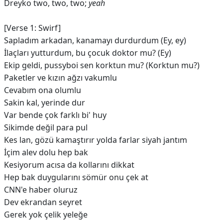
Dreyko two, two, two;
yeah
[Verse 1: Swirf]
Sapladım arkadan, kanamayı durdurdum (Ey, ey)
İlaçları yutturdum, bu çocuk doktor mu? (Ey)
Ekip geldi, pussyboi sen korktun mu? (Korktun mu?)
Paketler ve kızın ağzı vakumlu
Cevabım ona olumlu
Sakin kal, yerinde dur
Var bende çok farklı bi' huy
Sikimde değil para pul
Kes lan, gözü kamaştırır yolda farlar siyah jantım
İçim alev dolu hep bak
Kesiyorum acısa da kollarını dikkat
Hep bak duygularını sömür onu çek at
CNN'e haber oluruz
Dev ekrandan seyret
Gerek yok çelik yeleğe