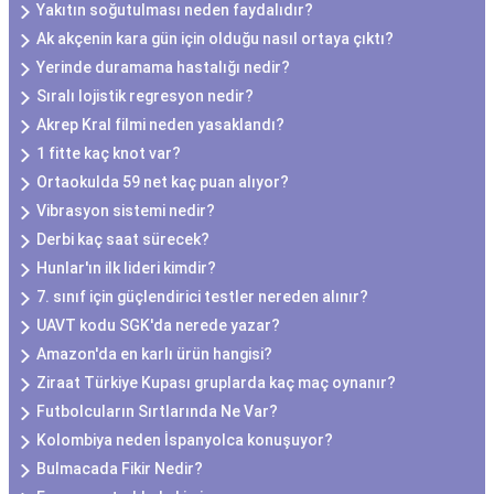
Yakıtın soğutulması neden faydalıdır?
Ak akçenin kara gün için olduğu nasıl ortaya çıktı?
Yerinde duramama hastalığı nedir?
Sıralı lojistik regresyon nedir?
Akrep Kral filmi neden yasaklandı?
1 fitte kaç knot var?
Ortaokulda 59 net kaç puan alıyor?
Vibrasyon sistemi nedir?
Derbi kaç saat sürecek?
Hunlar'ın ilk lideri kimdir?
7. sınıf için güçlendirici testler nereden alınır?
UAVT kodu SGK'da nerede yazar?
Amazon'da en karlı ürün hangisi?
Ziraat Türkiye Kupası gruplarda kaç maç oynanır?
Futbolcuların Sırtlarında Ne Var?
Kolombiya neden İspanyolca konuşuyor?
Bulmacada Fikir Nedir?