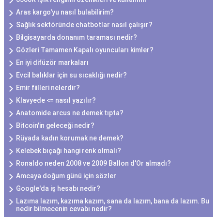
Aras kargo'yu nasıl bulabilirim?
Sağlık sektöründe chatbotlar nasıl çalışır?
Bilgisayarda donanım taraması nedir?
Gözleri Tamamen Kapalı oyuncuları kimler?
En iyi difüzör markaları
Evcil balıklar için su sıcaklığı nedir?
Emir fiilleri nelerdir?
Klavyede <= nasıl yazılır?
Anatomide arcus ne demek tıpta?
Bitcoin'in geleceği nedir?
Rüyada kadın korumak ne demek?
Kelebek bıçağı hangi renk olmalı?
Ronaldo neden 2008 ve 2009 Ballon d'Or almadı?
Amcaya doğum günü için sözler
Google'da iş hesabı nedir?
Lazıma lazım, kazıma kazım, sana da lazım, bana da lazım. Bu
nedir bilmecenin cevabı nedir?