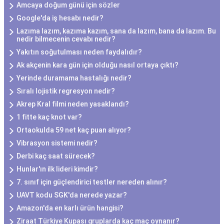
Amcaya doğum günü için sözler
Google'da iş hesabı nedir?
Lazıma lazım, kazıma kazım, sana da lazım, bana da lazım. Bu
nedir bilmecenin cevabı nedir?
Yakıtın soğutulması neden faydalıdır?
Ak akçenin kara gün için olduğu nasıl ortaya çıktı?
Yerinde duramama hastalığı nedir?
Sıralı lojistik regresyon nedir?
Akrep Kral filmi neden yasaklandı?
1 fitte kaç knot var?
Ortaokulda 59 net kaç puan alıyor?
Vibrasyon sistemi nedir?
Derbi kaç saat sürecek?
Hunlar'ın ilk lideri kimdir?
7. sınıf için güçlendirici testler nereden alınır?
UAVT kodu SGK'da nerede yazar?
Amazon'da en karlı ürün hangisi?
Ziraat Türkiye Kupası gruplarda kaç maç oynanır?