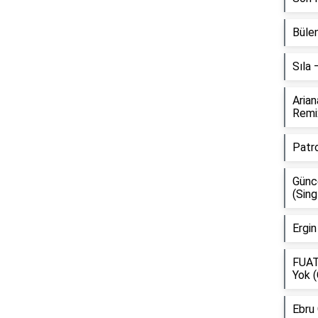
Bülen
Sıla
Aria
Remi
Patr
Günce
(Sing
Ergin
FUAT
Yok (
Ebru