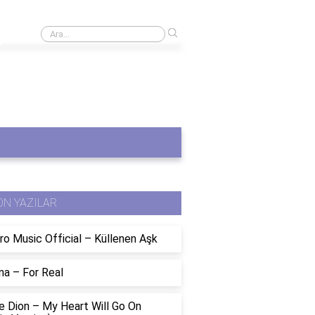
›
ğum günü için sözler
ON YAZILAR
ro Music Official – Küllenen Aşk
na – For Real
e Dion – My Heart Will Go On