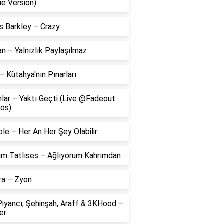
ie Version)
s Barkley – Crazy
 – Yalnızlık Paylaşılmaz
– Kütahya'nın Pınarları
lar – Yaktı Geçti (Live @Fadeout
ios)
le – Her An Her Şey Olabilir
him Tatlıses – Ağlıyorum Kahrımdan
ra – Zyon
Piyancı, Şehinşah, Araff & 3KHood –
er