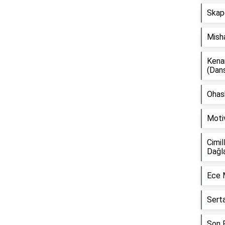
Skap
Mish
Kena
(Dan
Ohash
Moti
Cimil
Dağl
Ece 
Sert
Son F