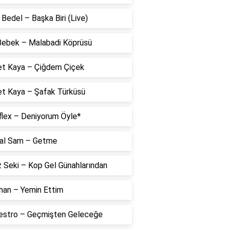
Bedel – Başka Biri (Live)
 Bebek – Malabadi Köprüsü
t Kaya – Çiğdem Çiçek
t Kaya – Şafak Türküsü
flex – Deniyorum Öyle*
al Sam – Getme
 Seki – Kop Gel Günahlarından
han – Yemin Ettim
estro – Geçmişten Geleceğe