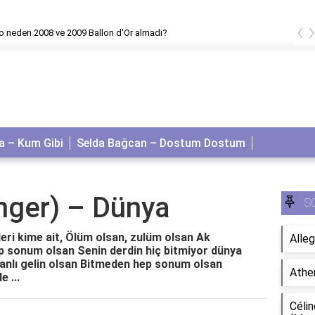
‹
ve 2009 Ballon d'Or almadı?
Amcaya do
 – Kum Gibi
Selda Bağcan – Dostum Dostum
nger) – Dünya
S
ri kime ait, Ölüm olsan, zulüm olsan Ak
Alleg
p sonum olsan Senin derdin hiç bitmiyor dünya
anlı gelin olsan Bitmeden hep sonum olsan
Athe
 ...
Célin