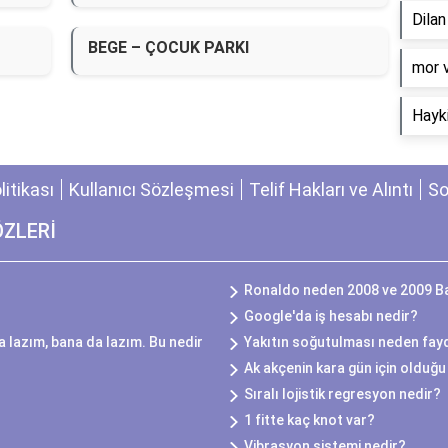
Dila
BEGE – ÇOCUK PARKI
​mor 
Hayki
olitikası
Kullanıcı Sözleşmesi
Telif Hakları ve Alıntı
So
ÖZLERİ
Ronaldo neden 2008 ve 2009 Ba
Google'da iş hesabı nedir?
 lazım, bana da lazım. Bu nedir
Yakıtın soğutulması neden fayd
Ak akçenin kara gün için olduğu 
Sıralı lojistik regresyon nedir?
1 fitte kaç knot var?
Vibrasyon sistemi nedir?