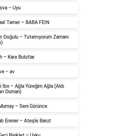
ova – Uyu
aal Tamer – BABA FEIN
n Doğulu – Tutamıyorum Zamanı
s)
 – Kara Bulutlar
ve – av
li İbo – Ağla Yüreğim Ağla (Aldı
arı Duman)
Mumay – Seni Görünce
ab Erener – Ateşle Barut
eci Bisiklet – Uyku