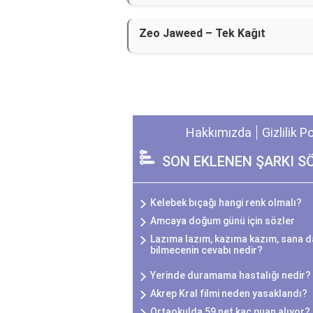
Zeo Jaweed – Tek Kağıt
Hakkımızda
Gizlilik P
SON EKLENEN ŞARKI S
Kelebek bıçağı hangi renk olmalı?
Amcaya doğum günü için sözler
Lazıma lazım, kazıma kazım, sana da
bilmecenin cevabı nedir?
Yerinde duramama hastalığı nedir?
Akrep Kral filmi neden yasaklandı?
Ortaokulda 59 net kaç puan alıyor?