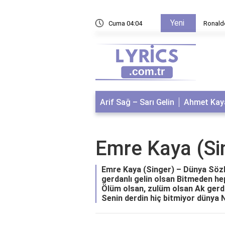
Yeni
llon d'Or almadı?
Cuma 04:04
Ronaldo neden 2008 
Arif Sağ – Sarı Gelin
Ahmet Kaya
Emre Kaya (Si
Emre Kaya (Singer) – Dünya Sözle
gerdanlı gelin olsan Bitmeden he
Ölüm olsan, zulüm olsan Ak gerd
Senin derdin hiç bitmiyor dünya Ne