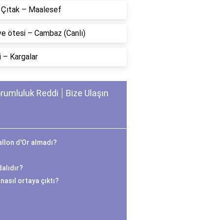
n Çıtak – Maalesef
ve ötesi – Cambaz (Canlı)
 – Kargalar
rumluluk Reddi
Bize Ulaşın
llon d'Or almadı?
alıdır?
nasıl ortaya çıktı?