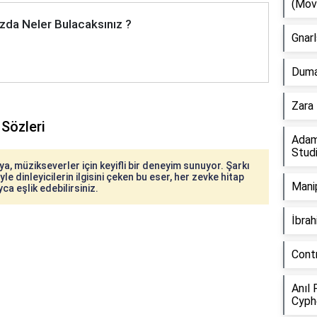
(Mov
zda Neler Bulacaksınız ?
Gnarl
Duman
Zara 
Sözleri
Adam
Stud
a, müzikseverler için keyifli bir deneyim sunuyor. Şarkı
le dinleyicilerin ilgisini çeken bu eser, her zevke hitap
Manip
ca eşlik edebilirsiniz.
İbra
Cont
Anıl 
Cyph