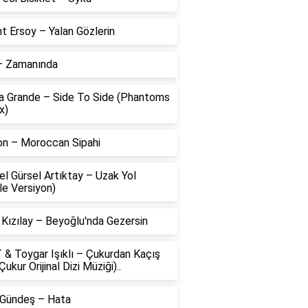
t Ersoy – Yalan Gözlerin
 – Zamanında
na Grande – Side To Side (Phantoms
x)
on – Moroccan Sipahi
l Gürsel Artıktay – Uzak Yol
le Versiyon)
 Kızılay – Beyoğlu'nda Gezersin
 & Toygar Işıklı – Çukurdan Kaçış
Çukur Orijinal Dizi Müziği)..
 Gündeş – Hata