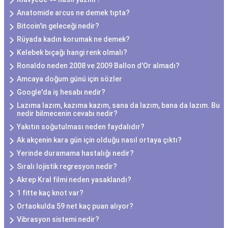
Anatomide arcus ne demek tıpta?
Bitcoin'in geleceği nedir?
Rüyada kadın korumak ne demek?
Kelebek bıçağı hangi renk olmalı?
Ronaldo neden 2008 ve 2009 Ballon d'Or almadı?
Amcaya doğum günü için sözler
Google'da iş hesabı nedir?
Lazıma lazım, kazıma kazım, sana da lazım, bana da lazım. Bu
nedir bilmecenin cevabı nedir?
Yakıtın soğutulması neden faydalıdır?
Ak akçenin kara gün için olduğu nasıl ortaya çıktı?
Yerinde duramama hastalığı nedir?
Sıralı lojistik regresyon nedir?
Akrep Kral filmi neden yasaklandı?
1 fitte kaç knot var?
Ortaokulda 59 net kaç puan alıyor?
Vibrasyon sistemi nedir?