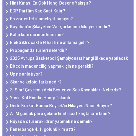
Hint Kınası En Çok Hangi Desene Yakışır?
EDP Parfüm Kaç Saat Kalır?
En zor estetik ameliyat hangisi?
Kayahan'ın Şikayetim Var şarkısının hikayesi nedir?
Kalın kum mu ince kum mu?
Elektrikli ocakta H harfi ne anlama gelir?
Propaganda türleri nelerdir?
2025 Avrupa Basketbol Şampiyonası hangi ülkede yapılacak
Bitcoin madenciliği yapmak için ne gerekli?
Up ne anlatıyor?
Skar ve keloid farkı nedir?
3. Sınıf Çevremizdeki Sesler ve Ses Kaynakları Nelerdir?
Yasin Kol Kimdir, Hangi Takımlı
Dede Korkut Bamsı Beyrek'in Hikayesi Nasıl Bitiyor?
ATM günlük para çekme limiti saat kaçta sıfırlanır?
Rüyada oturarak idrar yapmak ne demek?
Fenerbahçe 4. 1. golünü kim attı?