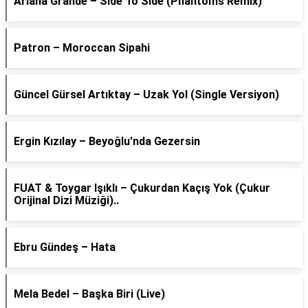
Ariana Grande – Side To Side (Phantoms Remix)
Patron – Moroccan Sipahi
Güncel Gürsel Artıktay – Uzak Yol (Single Versiyon)
Ergin Kızılay – Beyoğlu'nda Gezersin
FUAT & Toygar Işıklı – Çukurdan Kaçış Yok (Çukur
Orijinal Dizi Müziği)..
Ebru Gündeş – Hata
Mela Bedel – Başka Biri (Live)