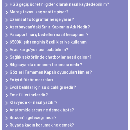
HGS geçiş ücretini gider olarak nasıl kaydedebilirim?
Maraş tavası kaç saatte pişer?
Uzamsal fotoğraflar ne işe yarar?
Azerbaycan'daki Sınır Kapısının Adı Nedir?
Pasaport harç bedelleri nasıl hesaplanır?
6500K ışık renginin özellikleri ve kullanımı
Aras kargo'yu nasıl bulabilirim?
Sağlık sektöründe chatbotlar nasıl çalışır?
Bilgisayarda donanım taraması nedir?
Gözleri Tamamen Kapalı oyuncuları kimler?
En iyi difüzör markaları
Evcil balıklar için su sıcaklığı nedir?
Emir fiilleri nelerdir?
Klavyede <= nasıl yazılır?
Anatomide arcus ne demek tıpta?
Bitcoin'in geleceği nedir?
Rüyada kadın korumak ne demek?