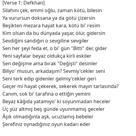
[Verse 1: Defkhan]
Silahını çek, emmi oğlu, zaman kötü, bilesin
Ya vurursun doksana ya da götü çizersin
Beşikten mezara hayat kara, kötü bi' resim
Kim olsan da bu dünyada yaşar, ölür, gidersin
Sevdiğini sandığın o sevgiline sevgiler
Sen her şeyi feda et, o bi' gün "Bitti" der, gider
Yeni sayfalar beyaz oldukça kirli eskiler
Sen değişme ama bırak "Değişti" desinler
Biliyo' musun, arkadaşım? Sevmiy'cekler seni
Seni terk edip gidenler gelmiy'cekler geri
Geçer mi hayat çekerek, sekerek mayın tarlasında?
Canım, sok bi' tarafına o ettiğin yemini
Beyaz kâğıda yatamıyo' ki soyunmadan heceler
Üç yüz altmış beş günde uyunmamış geceler
Âşık olmadığınla aşk, ucuzlamış bebeler
Şerefiniz oynadığınız oyun kadarı eder