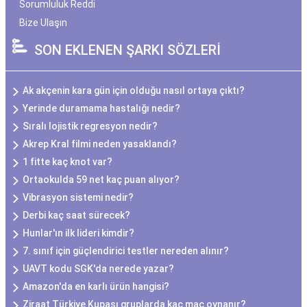
Sorumluluk Reddi
Bize Ulaşın
SON EKLENEN ŞARKI SÖZLERİ
Ak akçenin kara gün için olduğu nasıl ortaya çıktı?
Yerinde duramama hastalığı nedir?
Sıralı lojistik regresyon nedir?
Akrep Kral filmi neden yasaklandı?
1 fitte kaç knot var?
Ortaokulda 59 net kaç puan alıyor?
Vibrasyon sistemi nedir?
Derbi kaç saat sürecek?
Hunlar'ın ilk lideri kimdir?
7. sınıf için güçlendirici testler nereden alınır?
UAVT kodu SGK'da nerede yazar?
Amazon'da en karlı ürün hangisi?
Ziraat Türkiye Kupası gruplarda kaç maç oynanır?