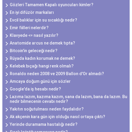
Gözleri Tamamen Kapalı oyuncuları kimler?
En iyi difüzör markaları
Evcil balıklar için su sıcaklığı nedir?
Emir fiilleri nelerdir?
Klavyede <= nasıl yazılır?
Anatomide arcus ne demek tıpta?
Bitcoin'in geleceği nedir?
Rüyada kadın korumak ne demek?
Kelebek bıçağı hangi renk olmalı?
Ronaldo neden 2008 ve 2009 Ballon d'Or almadı?
Amcaya doğum günü için sözler
Google'da iş hesabı nedir?
Lazıma lazım, kazıma kazım, sana da lazım, bana da lazım. Bu
nedir bilmecenin cevabı nedir?
Yakıtın soğutulması neden faydalıdır?
Ak akçenin kara gün için olduğu nasıl ortaya çıktı?
Yerinde duramama hastalığı nedir?