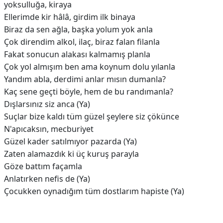
yoksulluğa, kiraya
Ellerimde kir hâlâ, girdim ilk binaya
Biraz da sen ağla, başka yolum yok anla
Çok direndim alkol, ilaç, biraz falan filanla
Fakat sonucun alakası kalmamış planla
Çok yol almışım ben ama koynum dolu yılanla
Yandım abla, derdimi anlar mısın dumanla?
Kaç sene geçti böyle, hem de bu randımanla?
Dışlarsınız siz anca (Ya)
Suçlar bize kaldı tüm güzel şeylere siz çökünce
N'apıcaksın, mecburiyet
Güzel kadеr satılmıyor pazarda (Ya)
Zaten alamazdık ki üç kuruş parayla
Göze battım façamla
Anlatırken nеfis de (Ya)
Çocukken oynadığım tüm dostlarım hapiste (Ya)