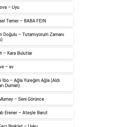
ova – Uyu
aal Tamer – BABA FEIN
n Doğulu – Tutamıyorum Zamanı
s)
 – Kara Bulutlar
ve – av
li İbo – Ağla Yüreğim Ağla (Aldı
arı Duman)
Mumay – Seni Görünce
ab Erener – Ateşle Barut
eci Bisiklet – Uyku