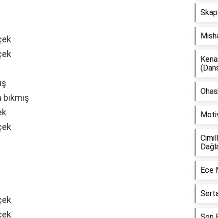
Skap
Mish
çek
çek
Kena
(Dan
ış
Ohash
 bıkmış
ek
Moti
çek
Cimil
Dağl
Ece 
Sert
çek
çek
Son F