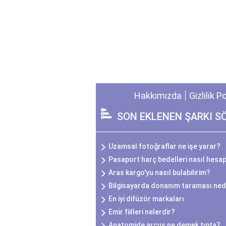
Hakkımızda
Gizlilik P
SON EKLENEN ŞARKI S
Uzamsal fotoğraflar ne işe yarar?
Pasaport harç bedelleri nasıl hesap
Aras kargo'yu nasıl bulabilirim?
Bilgisayarda donanım taraması ned
En iyi difüzör markaları
Emir fiilleri nelerdir?
Anatomide arcus ne demek tıpta?