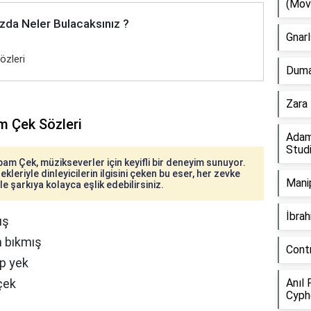
(Mov
zda Neler Bulacaksınız ?
Gnarl
özleri
Duman
Zara 
m Çek Sözleri
Adam
Stud
am Çek, müzikseverler için keyifli bir deneyim sunuyor.
kleriyle dinleyicilerin ilgisini çeken bu eser, her zevke
Manip
e şarkıya kolayca eşlik edebilirsiniz.
İbra
ış
 bıkmış
Cont
p yek
çek
Anıl 
Cyph