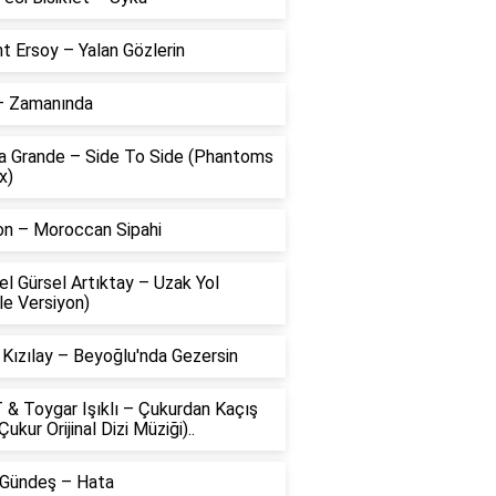
t Ersoy – Yalan Gözlerin
 – Zamanında
na Grande – Side To Side (Phantoms
x)
on – Moroccan Sipahi
l Gürsel Artıktay – Uzak Yol
le Versiyon)
 Kızılay – Beyoğlu'nda Gezersin
 & Toygar Işıklı – Çukurdan Kaçış
Çukur Orijinal Dizi Müziği)..
 Gündeş – Hata