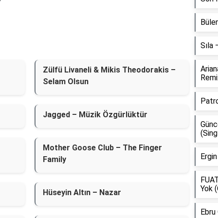
Bülen
Sıla
Aria
Zülfü Livaneli & Mikis Theodorakis –
Remi
Selam Olsun
Patr
Jagged – Müzik Özgürlüktür
Günce
(Sing
Mother Goose Club – The Finger
Ergin
Family
FUAT
Yok (
Hüseyin Altın – Nazar
Ebru