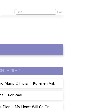
›
Pasaport harç bedelleri nasıl hesaplanır?
ON YAZILAR
ro Music Official – Küllenen Aşk
na – For Real
e Dion – My Heart Will Go On