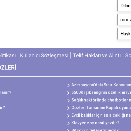
Dila
​mor 
Hayki
olitikası
Kullanıcı Sözleşmesi
Telif Hakları ve Alıntı
So
ÖZLERİ
Azerbaycan'daki Sınır Kapısını
lanır?
6500K ışık renginin özellikleri v
Sağlık sektöründe chatbotlar na
ir?
Gözleri Tamamen Kapalı oyuncu
Evcil balıklar için su sıcaklığı n
Klavyede <= nasıl yazılır?
Bitcoin'in geleceği nedir?