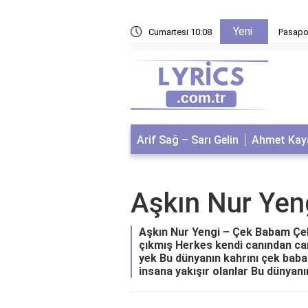
Yeni
ınır Kapısının Adı Nedir?
Cumartesi 10:08
Pasapor
Arif Sağ – Sarı Gelin
Ahmet Kaya
Aşkın Nur Yen
Aşkın Nur Yengi – Çek Babam Çek 
çıkmış Herkes kendi canından ca
yek Bu dünyanın kahrını çek bab
insana yakışır olanlar Bu dünyanın