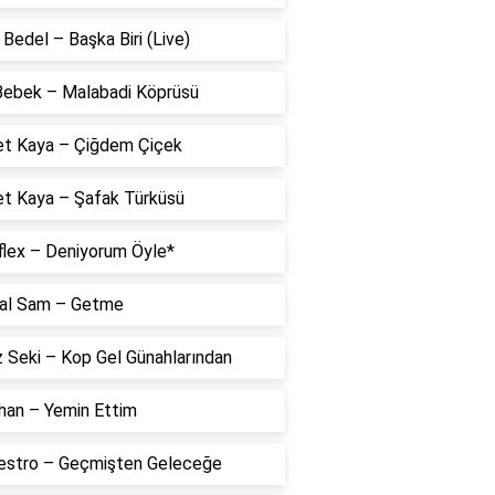
Bedel – Başka Biri (Live)
 Bebek – Malabadi Köprüsü
t Kaya – Çiğdem Çiçek
t Kaya – Şafak Türküsü
flex – Deniyorum Öyle*
al Sam – Getme
 Seki – Kop Gel Günahlarından
han – Yemin Ettim
estro – Geçmişten Geleceğe