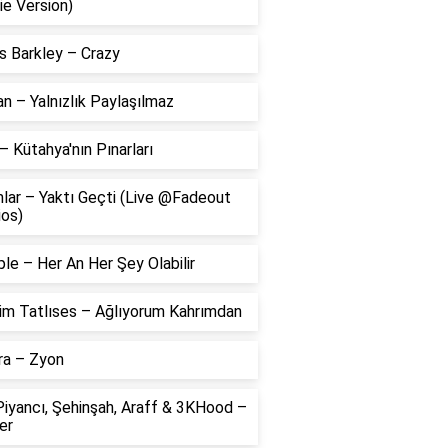
ie Version)
s Barkley – Crazy
 – Yalnızlık Paylaşılmaz
– Kütahya'nın Pınarları
lar – Yaktı Geçti (Live @Fadeout
ios)
le – Her An Her Şey Olabilir
him Tatlıses – Ağlıyorum Kahrımdan
ra – Zyon
Piyancı, Şehinşah, Araff & 3KHood –
er