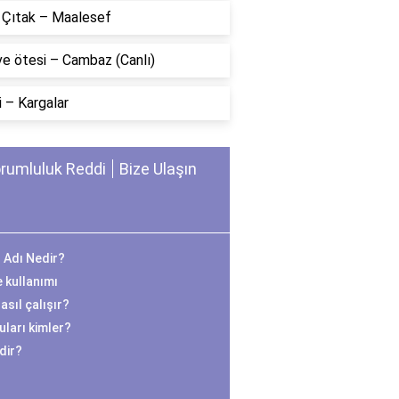
n Çıtak – Maalesef
ve ötesi – Cambaz (Canlı)
 – Kargalar
rumluluk Reddi
Bize Ulaşın
n Adı Nedir?
e kullanımı
sıl çalışır?
ları kimler?
edir?