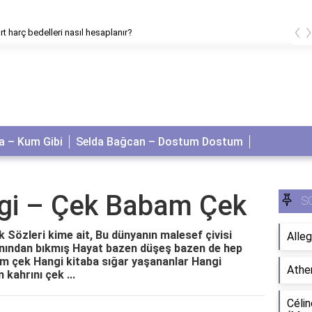
‹
t harç bedelleri nasıl hesaplanır?
 – Kum Gibi
Selda Bağcan – Dostum Dostum
gi – Çek Babam Çek
S
Sözleri kime ait, Bu dünyanın malesef çivisi
Alleg
nından bıkmış Hayat bazen düşeş bazen de hep
am çek Hangi kitaba sığar yaşananlar Hangi
Athe
 kahrını çek ...
Célin