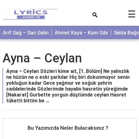
×
☰
Arif Sağ – Sarı Gelin
Ahmet Kaya – Kum Gibi
Selda Bağ
Ayna – Ceylan
Ayna – Ceylan Sözleri kime ait, [1. Bölüm] Ne yalnızlık
ne hüzün ne o eski şarkılar Hiç biri dokunmuyor senin
yokluğun kadar Gece yağmur ve soğuk şehrin
caddelerinde Gözlerimde hayalin hasretin yüreğimde
[Nakarat] Gurbette yorgun düştümde ceylan Hasret
tüketti bittim be ...
Bu Yazımızda Neler Bulacaksınız ?