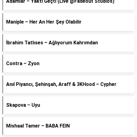
Adamlar – Yaktı Geçti (Live @Fadeout Studios)
Maniple – Her An Her Şey Olabilir
İbrahim Tatlıses – Ağlıyorum Kahrımdan
Contra – Zyon
Anıl Piyancı, Şehinşah, Araff & 3KHood – Cypher
Skapova – Uyu
Mishaal Tamer – BABA FEIN