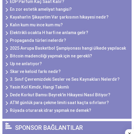
EDP Parfüm Kaç Saat Kalır?
En zor estetik ameliyat hangisi?
Kayahan'ın Şikayetim Var şarkısının hikayesi nedir?
Kalın kum mu ince kum mu?
Elektrikli ocakta H harfi ne anlama gelir?
Propaganda türleri nelerdir?
2025 Avrupa Basketbol Şampiyonası hangi ülkede yapılacak
Bitcoin madenciliği yapmak için ne gerekli?
Up ne anlatıyor?
Skar ve keloid farkı nedir?
3. Sınıf Çevremizdeki Sesler ve Ses Kaynakları Nelerdir?
Yasin Kol Kimdir, Hangi Takımlı
Dede Korkut Bamsı Beyrek'in Hikayesi Nasıl Bitiyor?
ATM günlük para çekme limiti saat kaçta sıfırlanır?
Rüyada oturarak idrar yapmak ne demek?
SPONSOR BAĞLANTILAR