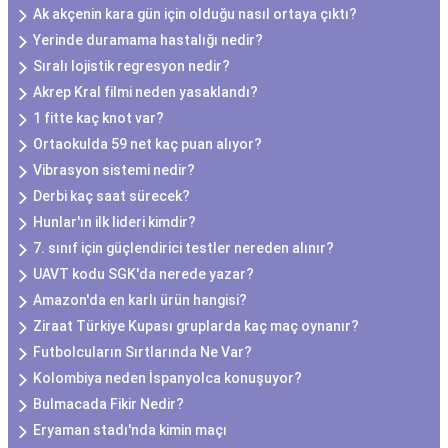
Ak akçenin kara gün için olduğu nasıl ortaya çıktı?
Yerinde duramama hastalığı nedir?
Sıralı lojistik regresyon nedir?
Akrep Kral filmi neden yasaklandı?
1 fitte kaç knot var?
Ortaokulda 59 net kaç puan alıyor?
Vibrasyon sistemi nedir?
Derbi kaç saat sürecek?
Hunlar'ın ilk lideri kimdir?
7. sınıf için güçlendirici testler nereden alınır?
UAVT kodu SGK'da nerede yazar?
Amazon'da en karlı ürün hangisi?
Ziraat Türkiye Kupası gruplarda kaç maç oynanır?
Futbolcuların Sırtlarında Ne Var?
Kolombiya neden İspanyolca konuşuyor?
Bulmacada Fikir Nedir?
Eryaman stadı'nda kimin maçı