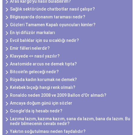
Aras kargo'yu nasıl bulabilirim?
Sağlık sektöründe chatbotlar nasıl çalışır?
Bilgisayarda donanım taraması nedir?
Gözleri Tamamen Kapalı oyuncuları kimler?
En iyi difüzör markaları
Evcil balıklar için su sıcaklığı nedir?
Emir fiilleri nelerdir?
Klavyede <= nasıl yazılır?
Anatomide arcus ne demek tıpta?
Bitcoin'in geleceği nedir?
Rüyada kadın korumak ne demek?
Kelebek bıçağı hangi renk olmalı?
Ronaldo neden 2008 ve 2009 Ballon d'Or almadı?
Amcaya doğum günü için sözler
Google'da iş hesabı nedir?
Lazıma lazım, kazıma kazım, sana da lazım, bana da lazım. Bu
nedir bilmecenin cevabı nedir?
Yakıtın soğutulması neden faydalıdır?