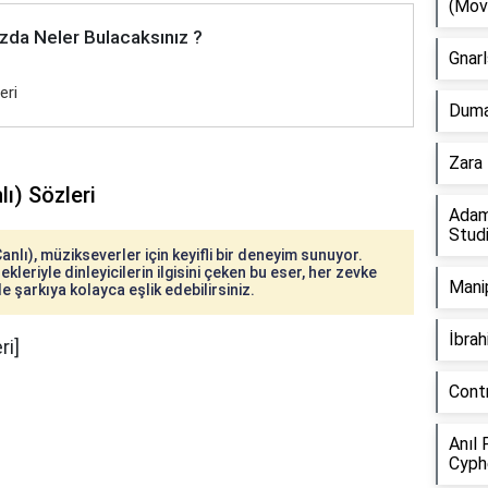
(Mov
zda Neler Bulacaksınız ?
Gnarl
eri
Duman
Zara 
ı) Sözleri
Adam
Stud
nlı), müzikseverler için keyifli bir deneyim sunuyor.
kleriyle dinleyicilerin ilgisini çeken bu eser, her zevke
Manip
e şarkıya kolayca eşlik edebilirsiniz.
İbra
ri]
Cont
Anıl 
Cyph