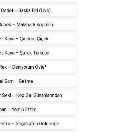
Bedel – Başka Biri (Live)
 Bebek – Malabadi Köprüsü
t Kaya – Çiğdem Çiçek
t Kaya – Şafak Türküsü
flex – Deniyorum Öyle*
al Sam – Getme
 Seki – Kop Gel Günahlarından
han – Yemin Ettim
estro – Geçmişten Geleceğe