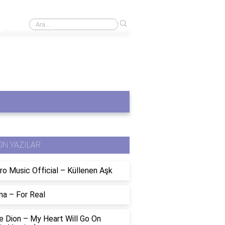
›
Sağlık sektöründe chatbotlar nasıl çalışır?
ON YAZILAR
ro Music Official – Küllenen Aşk
na – For Real
e Dion – My Heart Will Go On