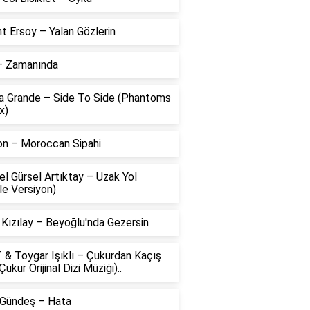
t Ersoy – Yalan Gözlerin
 – Zamanında
na Grande – Side To Side (Phantoms
x)
on – Moroccan Sipahi
l Gürsel Artıktay – Uzak Yol
le Versiyon)
 Kızılay – Beyoğlu'nda Gezersin
 & Toygar Işıklı – Çukurdan Kaçış
Çukur Orijinal Dizi Müziği)..
 Gündeş – Hata