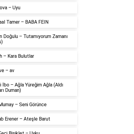
ova – Uyu
aal Tamer – BABA FEIN
n Doğulu – Tutamıyorum Zamanı
s)
 – Kara Bulutlar
ve – av
li İbo – Ağla Yüreğim Ağla (Aldı
arı Duman)
Mumay – Seni Görünce
ab Erener – Ateşle Barut
eci Bisiklet – Uyku