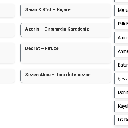
Saian & K”st – Biçare
Mela 
Pilli
Azerin – Çırpınırdın Karadeniz
Ahme
Decrat – Firuze
Ahme
Batu
Sezen Aksu – Tanrı İstemezse
Şevv
Deniz
Kaya
LG D