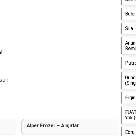
Bülen
Sıla
Aria
Remi
al
Patr
Günce
ksun
(Sing
Ergin
FUAT
Yok (
Alper Erözer – Alışırlar
Ebru