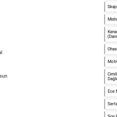
Skap
Mish
Kena
(Dan
Ohash
al
Moti
Cimil
ksun
Dağl
Ece 
Sert
Son F