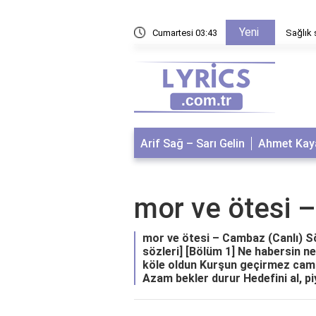
Yeni
l bulabilirim?
Cumartesi 03:43
Sağlık 
Arif Sağ – Sarı Gelin
Ahmet Kaya
​mor ve ötesi 
​mor ve ötesi – Cambaz (Canlı) Sö
sözleri] [Bölüm 1] Ne habersin n
köle oldun Kurşun geçirmez cam o
Azam bekler durur Hedefini al, piy