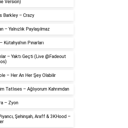
ie Version)
s Barkley – Crazy
 – Yalnızlık Paylaşılmaz
– Kütahya'nın Pınarları
lar – Yaktı Geçti (Live @Fadeout
ios)
le – Her An Her Şey Olabilir
him Tatlıses – Ağlıyorum Kahrımdan
ra – Zyon
Piyancı, Şehinşah, Araff & 3KHood –
er