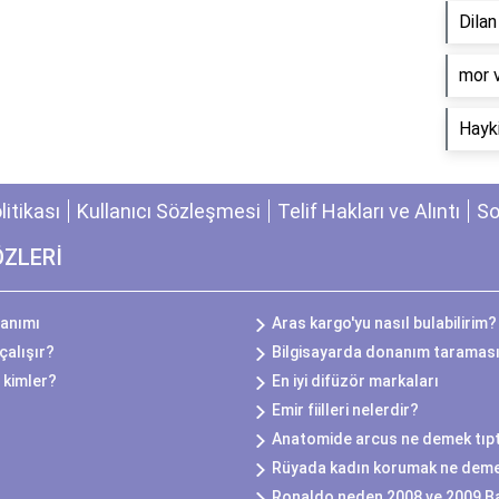
Dila
​mor 
Hayki
olitikası
Kullanıcı Sözleşmesi
Telif Hakları ve Alıntı
So
ÖZLERİ
lanımı
Aras kargo'yu nasıl bulabilirim?
çalışır?
Bilgisayarda donanım taraması
 kimler?
En iyi difüzör markaları
Emir fiilleri nelerdir?
Anatomide arcus ne demek tıp
Rüyada kadın korumak ne dem
Ronaldo neden 2008 ve 2009 Ba