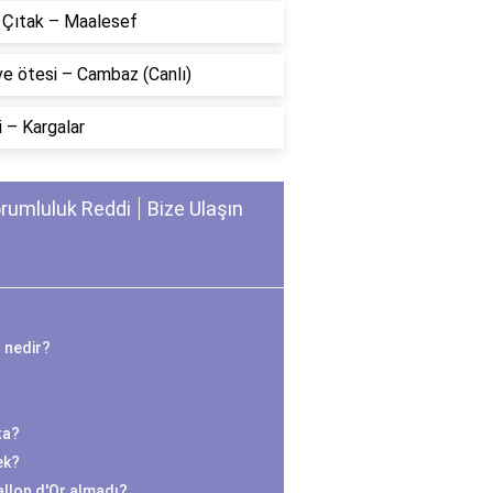
n Çıtak – Maalesef
ve ötesi – Cambaz (Canlı)
 – Kargalar
rumluluk Reddi
Bize Ulaşın
 nedir?
ta?
ek?
llon d'Or almadı?