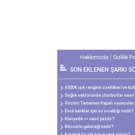
Hakkımızda
Gizlilik P
SON EKLENEN ŞARKI S
6500K ışık renginin özellikleri ve kul
Sağlık sektöründe chatbotlar nasıl 
Gözleri Tamamen Kapalı oyuncuları
Evcil balıklar için su sıcaklığı nedir?
Klavyede <= nasıl yazılır?
Bitcoin'in geleceği nedir?
Kelebek bıçağı hangi renk olmalı?