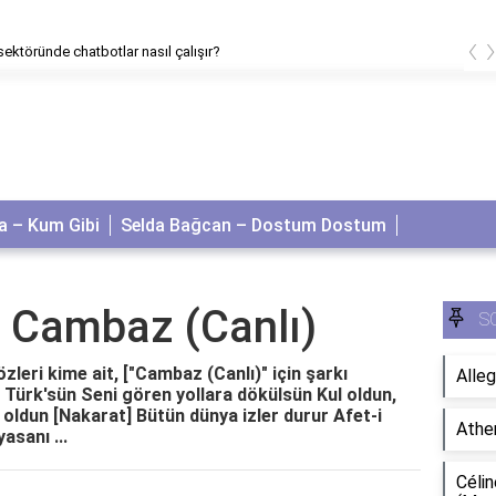
‹
sektöründe chatbotlar nasıl çalışır?
 – Kum Gibi
Selda Bağcan – Dostum Dostum
– Cambaz (Canlı)
S
zleri kime ait, ["Cambaz (Canlı)" için şarkı
Alleg
e Türk'sün Seni gören yollara dökülsün Kul oldun,
ldun [Nakarat] Bütün dünya izler durur Afet-i
Athe
asanı ...
Célin