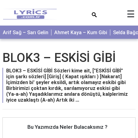
×
☰
Arif Sağ – Sarı Gelin
Ahmet Kaya – Kum Gibi
Selda Bağ
BLOK3 – ESKİSİ GİBİ
BLOK3 – ESKİSİ GİBİ Sözleri kime ait, ["ESKİSİ GİBİ"
için şarkı sözleri] [Giriş] ( Kapat ışıkları ) [Nakarat]
İçimizden bi' şeyler eksildi, artık olamayız eskibi gibi
Birbirimizi çoktan kırdık, sarılamıyoruz eskisi gibi
(Ya-a-ah) Yaşadıklarımız anılara dönüştü, kalplerimiz
iyice uzaklaştı (A-ah) Artık iki ...
Bu Yazımızda Neler Bulacaksınız ?