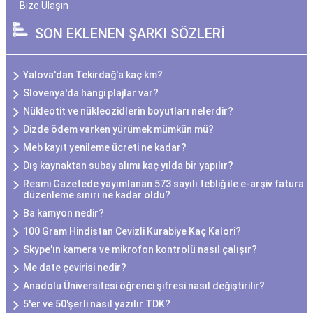
Bize Ulaşın
SON EKLENEN ŞARKI SÖZLERİ
Yalova'dan Tekirdağ'a kaç km?
Slovenya'da hangi plajlar var?
Nükleotit ve nükleozidlerin boyutları nelerdir?
Dizde ödem varken yürümek mümkün mü?
Meb kayıt yenileme ücreti ne kadar?
Dış kaynaktan subay alımı kaç yılda bir yapılır?
Resmi Gazetede yayımlanan 573 sayılı tebliğ ile e-arşiv fatura
düzenleme sınırı ne kadar oldu?
Ba kamyon nedir?
100 Gram Hindistan Cevizli Kurabiye Kaç Kalori?
Skype'ın kamera ve mikrofon kontrolü nasıl çalışır?
Me date çevirisi nedir?
Anadolu Üniversitesi öğrenci şifresi nasıl değiştirilir?
5'er ve 50'şerli nasıl yazılır TDK?