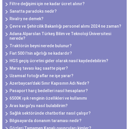
Filtre değişimi için ne kadar ücret alınır?
Sanatta paradoks nedir?
Rivalry ne demek?
Çevre ve Şehircilik Bakanlığı personel alımı 2024 ne zaman?
Adana Alparslan Türkeş Bilim ve Teknoloji Üniversitesi
nerede?
Traktörün beyni nerede bulunur?
Fiat 500 l'nin ağırlığı ne kadardır?
HGS geçiş ücretini gider olarak nasıl kaydedebilirim?
Maraş tavası kaç saatte pişer?
Uzamsal fotoğraflar ne işe yarar?
Azerbaycan'daki Sınır Kapısının Adı Nedir?
Pasaport harç bedelleri nasıl hesaplanır?
6500K ışık renginin özellikleri ve kullanımı
Aras kargo'yu nasıl bulabilirim?
Sağlık sektöründe chatbotlar nasıl çalışır?
Bilgisayarda donanım taraması nedir?
Gözleri Tamamen Kapalı oyuncuları kimler?