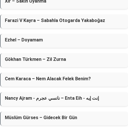
Xir – Sakın Uyanma
Farazi V Kayra – Sabahla Otogarda Yakaboğaz
Ezhel – Doyamam
Gökhan Türkmen – Zil Zurna
Cem Karaca – Nem Alacak Felek Benim?
Nancy Ajram - نانسي عجرم – Enta Eih - إنت إيه
Müslüm Gürses – Gidecek Bir Gün