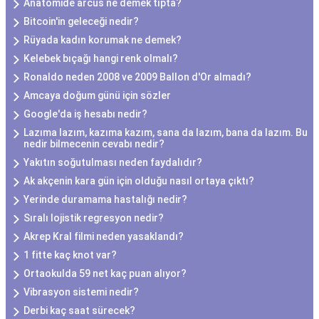
Anatomide arcus ne demek tıpta?
Bitcoin'in geleceği nedir?
Rüyada kadın korumak ne demek?
Kelebek bıçağı hangi renk olmalı?
Ronaldo neden 2008 ve 2009 Ballon d'Or almadı?
Amcaya doğum günü için sözler
Google'da iş hesabı nedir?
Lazıma lazım, kazıma kazım, sana da lazım, bana da lazım. Bu
nedir bilmecenin cevabı nedir?
Yakıtın soğutulması neden faydalıdır?
Ak akçenin kara gün için olduğu nasıl ortaya çıktı?
Yerinde duramama hastalığı nedir?
Sıralı lojistik regresyon nedir?
Akrep Kral filmi neden yasaklandı?
1 fitte kaç knot var?
Ortaokulda 59 net kaç puan alıyor?
Vibrasyon sistemi nedir?
Derbi kaç saat sürecek?