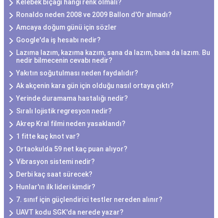
Kelebek bıçağı hangi renk olmalı?
Ronaldo neden 2008 ve 2009 Ballon d'Or almadı?
Amcaya doğum günü için sözler
Google'da iş hesabı nedir?
Lazıma lazım, kazıma kazım, sana da lazım, bana da lazım. Bu
nedir bilmecenin cevabı nedir?
Yakıtın soğutulması neden faydalıdır?
Ak akçenin kara gün için olduğu nasıl ortaya çıktı?
Yerinde duramama hastalığı nedir?
Sıralı lojistik regresyon nedir?
Akrep Kral filmi neden yasaklandı?
1 fitte kaç knot var?
Ortaokulda 59 net kaç puan alıyor?
Vibrasyon sistemi nedir?
Derbi kaç saat sürecek?
Hunlar'ın ilk lideri kimdir?
7. sınıf için güçlendirici testler nereden alınır?
UAVT kodu SGK'da nerede yazar?