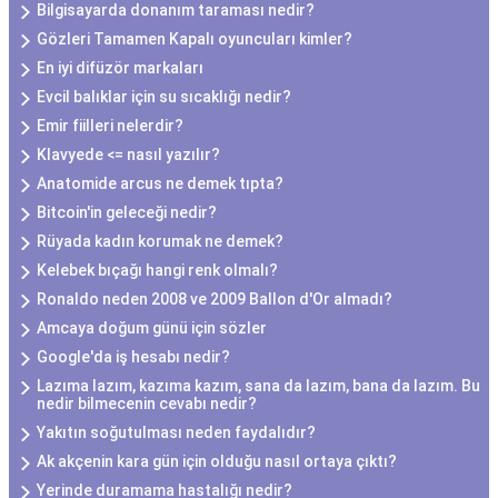
Bilgisayarda donanım taraması nedir?
Gözleri Tamamen Kapalı oyuncuları kimler?
En iyi difüzör markaları
Evcil balıklar için su sıcaklığı nedir?
Emir fiilleri nelerdir?
Klavyede <= nasıl yazılır?
Anatomide arcus ne demek tıpta?
Bitcoin'in geleceği nedir?
Rüyada kadın korumak ne demek?
Kelebek bıçağı hangi renk olmalı?
Ronaldo neden 2008 ve 2009 Ballon d'Or almadı?
Amcaya doğum günü için sözler
Google'da iş hesabı nedir?
Lazıma lazım, kazıma kazım, sana da lazım, bana da lazım. Bu
nedir bilmecenin cevabı nedir?
Yakıtın soğutulması neden faydalıdır?
Ak akçenin kara gün için olduğu nasıl ortaya çıktı?
Yerinde duramama hastalığı nedir?