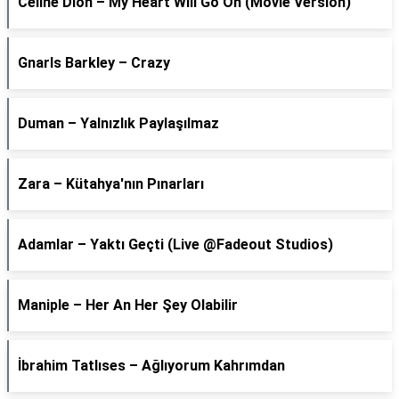
Céline Dion – My Heart Will Go On (Movie Version)
Gnarls Barkley – Crazy
Duman – Yalnızlık Paylaşılmaz
Zara – Kütahya'nın Pınarları
Adamlar – Yaktı Geçti (Live @Fadeout Studios)
Maniple – Her An Her Şey Olabilir
İbrahim Tatlıses – Ağlıyorum Kahrımdan