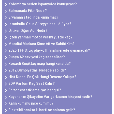
Kolombiya neden İspanyolca konuşuyor?
Bulmacada Fikir Nedir?
Eryaman stadı'nda kimin maçı
İstanbullu Gelin Süreyya nasıl ölüyor?
Ürtiker Diğer Adı Nedir?
İçten yanmalı motor verimi yüzde kaç?
Mondial Markası Kime Ait ve Sahibi Kim?
2025 TFF 3. Lig play-off finali nerede oynanacak?
Rusça A2 seviyesi kaç saat sürer?
Kocaeli Beşiktaş maçı hangi kanalda?
2012 Olimpiyatları Nerede Yapıldı?
Hint Kınası En Çok Hangi Desene Yakışır?
EDP Parfüm Kaç Saat Kalır?
En zor estetik ameliyat hangisi?
Kayahan'ın Şikayetim Var şarkısının hikayesi nedir?
Kalın kum mu ince kum mu?
Elektrikli ocakta H harfi ne anlama gelir?