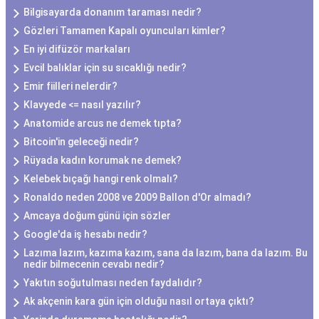
Bilgisayarda donanım taraması nedir?
Gözleri Tamamen Kapalı oyuncuları kimler?
En iyi difüzör markaları
Evcil balıklar için su sıcaklığı nedir?
Emir fiilleri nelerdir?
Klavyede <= nasıl yazılır?
Anatomide arcus ne demek tıpta?
Bitcoin'in geleceği nedir?
Rüyada kadın korumak ne demek?
Kelebek bıçağı hangi renk olmalı?
Ronaldo neden 2008 ve 2009 Ballon d'Or almadı?
Amcaya doğum günü için sözler
Google'da iş hesabı nedir?
Lazıma lazım, kazıma kazım, sana da lazım, bana da lazım. Bu
nedir bilmecenin cevabı nedir?
Yakıtın soğutulması neden faydalıdır?
Ak akçenin kara gün için olduğu nasıl ortaya çıktı?