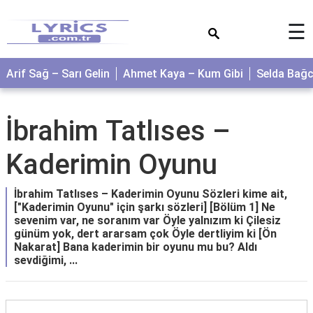
×
☰
Arif Sağ – Sarı Gelin
Ahmet Kaya – Kum Gibi
Selda Bağ
İbrahim Tatlıses –
Kaderimin Oyunu
İbrahim Tatlıses – Kaderimin Oyunu Sözleri kime ait,
["Kaderimin Oyunu" için şarkı sözleri] [Bölüm 1] Ne
sevenim var, ne soranım var Öyle yalnızım ki Çilesiz
günüm yok, dert ararsam çok Öyle dertliyim ki [Ön
Nakarat] Bana kaderimin bir oyunu mu bu? Aldı
sevdiğimi, ...