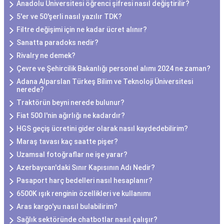
Anadolu Üniversitesi öğrenci şifresi nasıl değiştirilir?
5'er ve 50'şerli nasıl yazılır TDK?
Filtre değişimi için ne kadar ücret alınır?
Sanatta paradoks nedir?
Rivalry ne demek?
Çevre ve Şehircilik Bakanlığı personel alımı 2024 ne zaman?
Adana Alparslan Türkeş Bilim ve Teknoloji Üniversitesi
nerede?
Traktörün beyni nerede bulunur?
Fiat 500 l'nin ağırlığı ne kadardır?
HGS geçiş ücretini gider olarak nasıl kaydedebilirim?
Maraş tavası kaç saatte pişer?
Uzamsal fotoğraflar ne işe yarar?
Azerbaycan'daki Sınır Kapısının Adı Nedir?
Pasaport harç bedelleri nasıl hesaplanır?
6500K ışık renginin özellikleri ve kullanımı
Aras kargo'yu nasıl bulabilirim?
Sağlık sektöründe chatbotlar nasıl çalışır?