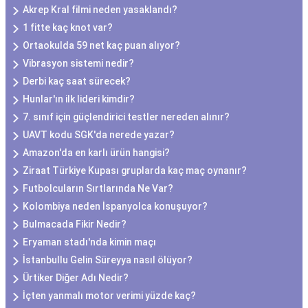
Akrep Kral filmi neden yasaklandı?
1 fitte kaç knot var?
Ortaokulda 59 net kaç puan alıyor?
Vibrasyon sistemi nedir?
Derbi kaç saat sürecek?
Hunlar'ın ilk lideri kimdir?
7. sınıf için güçlendirici testler nereden alınır?
UAVT kodu SGK'da nerede yazar?
Amazon'da en karlı ürün hangisi?
Ziraat Türkiye Kupası gruplarda kaç maç oynanır?
Futbolcuların Sırtlarında Ne Var?
Kolombiya neden İspanyolca konuşuyor?
Bulmacada Fikir Nedir?
Eryaman stadı'nda kimin maçı
İstanbullu Gelin Süreyya nasıl ölüyor?
Ürtiker Diğer Adı Nedir?
İçten yanmalı motor verimi yüzde kaç?