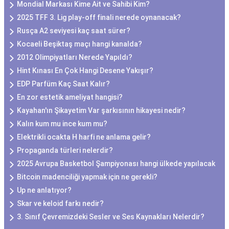
Mondial Markası Kime Ait ve Sahibi Kim?
2025 TFF 3. Lig play-off finali nerede oynanacak?
Rusça A2 seviyesi kaç saat sürer?
Kocaeli Beşiktaş maçı hangi kanalda?
2012 Olimpiyatları Nerede Yapıldı?
Hint Kınası En Çok Hangi Desene Yakışır?
EDP Parfüm Kaç Saat Kalır?
En zor estetik ameliyat hangisi?
Kayahan'ın Şikayetim Var şarkısının hikayesi nedir?
Kalın kum mu ince kum mu?
Elektrikli ocakta H harfi ne anlama gelir?
Propaganda türleri nelerdir?
2025 Avrupa Basketbol Şampiyonası hangi ülkede yapılacak
Bitcoin madenciliği yapmak için ne gerekli?
Up ne anlatıyor?
Skar ve keloid farkı nedir?
3. Sınıf Çevremizdeki Sesler ve Ses Kaynakları Nelerdir?