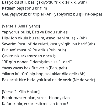
Basıyo'du stili, bas, çakıyo'du frikik (Frikik, wuh)
Katliam başı sonu bi' film
Gel, yaşıyoruz bi' tripler (Ah), yapıyoruz bu işi (Pa-pa-pa)
[Verse 1: Anıl Piyancı]
Yapıyoruz bu işi,
Batı ve Doğu ruh eşi
Hip-Hop okulu bu rejim, aşıyo' seni bu eşik (Ah)
Severim Rusu bi' de ruleti, kusuyo' gibi bu herif (Ah)
Pusuyo' musun? Pu ezik! (Puh, puh)
Çevirdiniz arkamızdan onca iş
"Bi' gün döner..." demiştim size "...geri"
Yavaş yavaş bak fire verin (Pah, pah)
Yılların kültürü hip-hop, sokaklar dile gelir (Ah)
Bak artık bire biriz, yok kral ne de vezir (Ne de vezir)
[Verse 2: Killa Hakan]
Bu bir master plan, street bloody clan
Kafan kırılır, error, estirme lan terror!