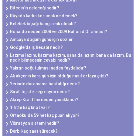
Anatomide arcus ne demek tıpta?
Bitcoin'in geleceği nedir?
Rüyada kadın korumak ne demek?
Kelebek bıçağı hangi renk olmalı?
Ronaldo neden 2008 ve 2009 Ballon d'Or almadı?
Amcaya doğum günü için sözler
Google'da iş hesabı nedir?
Lazıma lazım, kazıma kazım, sana da lazım, bana da lazım. Bu
nedir bilmecenin cevabı nedir?
Yakıtın soğutulması neden faydalıdır?
Ak akçenin kara gün için olduğu nasıl ortaya çıktı?
Yerinde duramama hastalığı nedir?
Sıralı lojistik regresyon nedir?
Akrep Kral filmi neden yasaklandı?
1 fitte kaç knot var?
Ortaokulda 59 net kaç puan alıyor?
Vibrasyon sistemi nedir?
Derbi kaç saat sürecek?