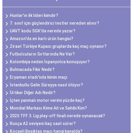
Hunlar'ın ilk lideri kimdir?
7. sınıf için güçlendirici testler nereden alınır?
UAVT kodu SGK'da nerede yazar?
Amazon'da en karlı ürün hangisi?
Ziraat Türkiye Kupası gruplarda kaç maç oynanır?
Futbolcuların Sırtlarında Ne Var?
Kolombiya neden İspanyolca konuşuyor?
Bulmacada Fikir Nedir?
Eryaman stadı'nda kimin maçı
İstanbullu Gelin Süreyya nasıl ölüyor?
Ürtiker Diğer Adı Nedir?
İçten yanmalı motor verimi yüzde kaç?
Mondial Markası Kime Ait ve Sahibi Kim?
2025 TFF 3. Lig play-off finali nerede oynanacak?
Rusça A2 seviyesi kaç saat sürer?
Kocaeli Beşiktaş maçı hangi kanalda?