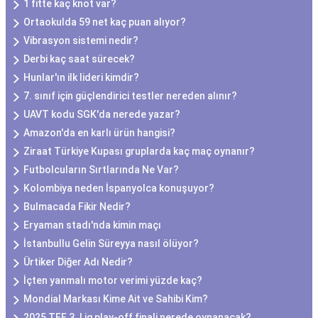
1 fitte kaç knot var?
Ortaokulda 59 net kaç puan alıyor?
Vibrasyon sistemi nedir?
Derbi kaç saat sürecek?
Hunlar'ın ilk lideri kimdir?
7. sınıf için güçlendirici testler nereden alınır?
UAVT kodu SGK'da nerede yazar?
Amazon'da en karlı ürün hangisi?
Ziraat Türkiye Kupası gruplarda kaç maç oynanır?
Futbolcuların Sırtlarında Ne Var?
Kolombiya neden İspanyolca konuşuyor?
Bulmacada Fikir Nedir?
Eryaman stadı'nda kimin maçı
İstanbullu Gelin Süreyya nasıl ölüyor?
Ürtiker Diğer Adı Nedir?
İçten yanmalı motor verimi yüzde kaç?
Mondial Markası Kime Ait ve Sahibi Kim?
2025 TFF 3. Lig play-off finali nerede oynanacak?