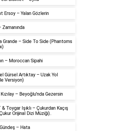
t Ersoy – Yalan Gözlerin
 – Zamanında
na Grande – Side To Side (Phantoms
x)
on – Moroccan Sipahi
l Gürsel Artıktay – Uzak Yol
le Versiyon)
 Kızılay – Beyoğlu'nda Gezersin
 & Toygar Işıklı – Çukurdan Kaçış
Çukur Orijinal Dizi Müziği)..
 Gündeş – Hata