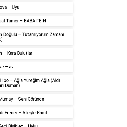
ova – Uyu
aal Tamer – BABA FEIN
n Doğulu – Tutamıyorum Zamanı
s)
 – Kara Bulutlar
ve – av
li İbo – Ağla Yüreğim Ağla (Aldı
arı Duman)
Mumay – Seni Görünce
ab Erener – Ateşle Barut
eci Bisiklet – Uyku