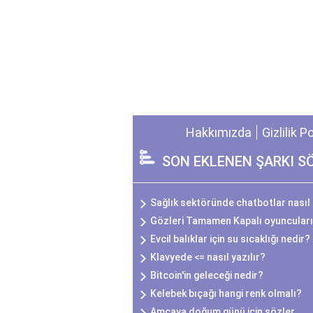
Hakkımızda
Gizlilik P
SON EKLENEN ŞARKI S
Sağlık sektöründe chatbotlar nasıl 
Gözleri Tamamen Kapalı oyuncuları
Evcil balıklar için su sıcaklığı nedir?
Klavyede <= nasıl yazılır?
Bitcoin'in geleceği nedir?
Kelebek bıçağı hangi renk olmalı?
Amcaya doğum günü için sözler