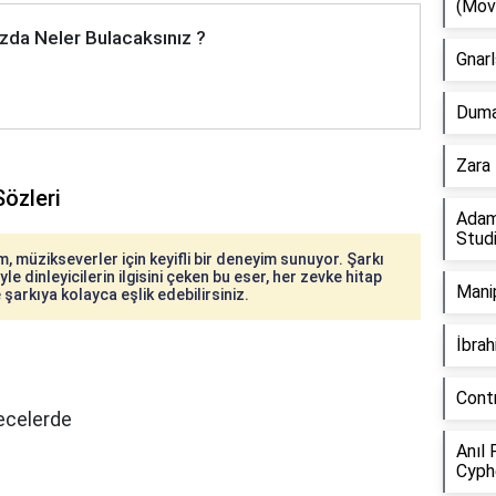
(Mov
zda Neler Bulacaksınız ?
Gnarl
Duman
Zara 
Sözleri
Adam
Stud
m, müzikseverler için keyifli bir deneyim sunuyor. Şarkı
le dinleyicilerin ilgisini çeken bu eser, her zevke hitap
Manip
 şarkıya kolayca eşlik edebilirsiniz.
İbra
Cont
gecelerde
Anıl 
Cyph