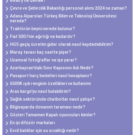
Rivalry ne demek?
Çevre ve Şehircilik Bakanlığı personel alımı 2024 ne zaman?
Adana Alparslan Türkeş Bilim ve Teknoloji Üniversitesi
nerede?
Traktörün beyni nerede bulunur?
Fiat 500 l'nin ağırlığı ne kadardır?
HGS geçiş ücretini gider olarak nasıl kaydedebilirim?
Maraş tavası kaç saatte pişer?
Uzamsal fotoğraflar ne işe yarar?
Azerbaycan'daki Sınır Kapısının Adı Nedir?
Pasaport harç bedelleri nasıl hesaplanır?
6500K ışık renginin özellikleri ve kullanımı
Aras kargo'yu nasıl bulabilirim?
Sağlık sektöründe chatbotlar nasıl çalışır?
Bilgisayarda donanım taraması nedir?
Gözleri Tamamen Kapalı oyuncuları kimler?
En iyi difüzör markaları
Evcil balıklar için su sıcaklığı nedir?