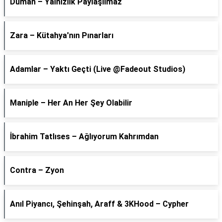
Duman – Yalnızlık Paylaşılmaz
Zara – Kütahya'nın Pınarları
Adamlar – Yaktı Geçti (Live @Fadeout Studios)
Maniple – Her An Her Şey Olabilir
İbrahim Tatlıses – Ağlıyorum Kahrımdan
Contra – Zyon
Anıl Piyancı, Şehinşah, Araff & 3KHood – Cypher