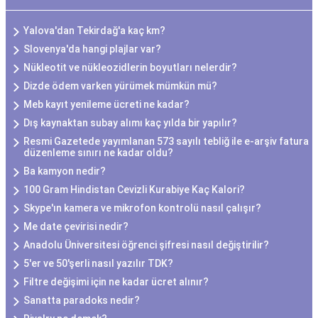
Yalova'dan Tekirdağ'a kaç km?
Slovenya'da hangi plajlar var?
Nükleotit ve nükleozidlerin boyutları nelerdir?
Dizde ödem varken yürümek mümkün mü?
Meb kayıt yenileme ücreti ne kadar?
Dış kaynaktan subay alımı kaç yılda bir yapılır?
Resmi Gazetede yayımlanan 573 sayılı tebliğ ile e-arşiv fatura
düzenleme sınırı ne kadar oldu?
Ba kamyon nedir?
100 Gram Hindistan Cevizli Kurabiye Kaç Kalori?
Skype'ın kamera ve mikrofon kontrolü nasıl çalışır?
Me date çevirisi nedir?
Anadolu Üniversitesi öğrenci şifresi nasıl değiştirilir?
5'er ve 50'şerli nasıl yazılır TDK?
Filtre değişimi için ne kadar ücret alınır?
Sanatta paradoks nedir?