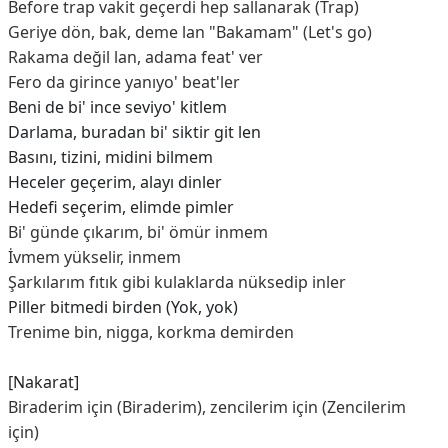
Before trap vakit geçerdi hep sallanarak (Trap)
Geriye dön, bak, deme lan "Bakamam" (Let's go)
Rakama değil lan, adama feat' ver
Fero da girince yanıyo' beat'ler
Beni de bi' ince seviyo' kitlem
Darlama, buradan bi' siktir git len
Basını, tizini, midini bilmem
Heceler geçerim, alayı dinler
Hedefi seçerim, elimde pimler
Bi' günde çıkarım, bi' ömür inmem
İvmem yükselir, inmem
Şarkılarım fıtık gibi kulaklarda nüksedip inler
Piller bitmedi birden (Yok, yok)
Trenime bin, nigga, korkma demirden
[Nakarat]
Biraderim için (Biraderim), zencilerim için (Zencilerim
için)