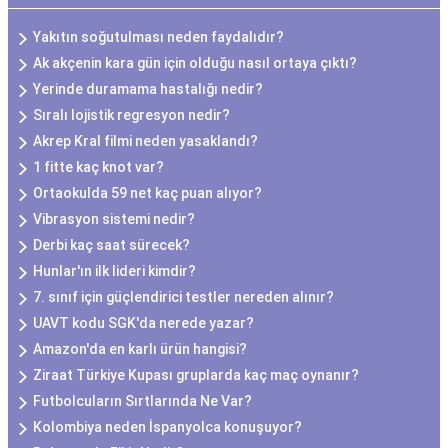
Yakıtın soğutulması neden faydalıdır?
Ak akçenin kara gün için olduğu nasıl ortaya çıktı?
Yerinde duramama hastalığı nedir?
Sıralı lojistik regresyon nedir?
Akrep Kral filmi neden yasaklandı?
1 fitte kaç knot var?
Ortaokulda 59 net kaç puan alıyor?
Vibrasyon sistemi nedir?
Derbi kaç saat sürecek?
Hunlar'ın ilk lideri kimdir?
7. sınıf için güçlendirici testler nereden alınır?
UAVT kodu SGK'da nerede yazar?
Amazon'da en karlı ürün hangisi?
Ziraat Türkiye Kupası gruplarda kaç maç oynanır?
Futbolcuların Sırtlarında Ne Var?
Kolombiya neden İspanyolca konuşuyor?