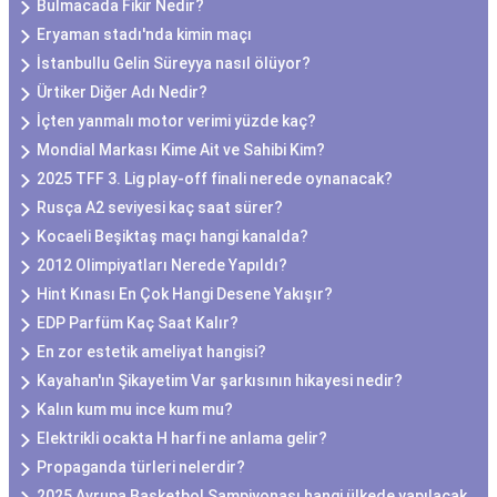
Bulmacada Fikir Nedir?
Eryaman stadı'nda kimin maçı
İstanbullu Gelin Süreyya nasıl ölüyor?
Ürtiker Diğer Adı Nedir?
İçten yanmalı motor verimi yüzde kaç?
Mondial Markası Kime Ait ve Sahibi Kim?
2025 TFF 3. Lig play-off finali nerede oynanacak?
Rusça A2 seviyesi kaç saat sürer?
Kocaeli Beşiktaş maçı hangi kanalda?
2012 Olimpiyatları Nerede Yapıldı?
Hint Kınası En Çok Hangi Desene Yakışır?
EDP Parfüm Kaç Saat Kalır?
En zor estetik ameliyat hangisi?
Kayahan'ın Şikayetim Var şarkısının hikayesi nedir?
Kalın kum mu ince kum mu?
Elektrikli ocakta H harfi ne anlama gelir?
Propaganda türleri nelerdir?
2025 Avrupa Basketbol Şampiyonası hangi ülkede yapılacak