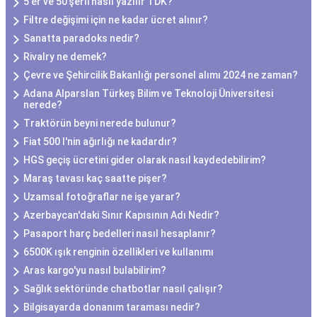
5'er ve 50'şerli nasıl yazılır TDK?
Filtre değişimi için ne kadar ücret alınır?
Sanatta paradoks nedir?
Rivalry ne demek?
Çevre ve Şehircilik Bakanlığı personel alımı 2024 ne zaman?
Adana Alparslan Türkeş Bilim ve Teknoloji Üniversitesi
nerede?
Traktörün beyni nerede bulunur?
Fiat 500 l'nin ağırlığı ne kadardır?
HGS geçiş ücretini gider olarak nasıl kaydedebilirim?
Maraş tavası kaç saatte pişer?
Uzamsal fotoğraflar ne işe yarar?
Azerbaycan'daki Sınır Kapısının Adı Nedir?
Pasaport harç bedelleri nasıl hesaplanır?
6500K ışık renginin özellikleri ve kullanımı
Aras kargo'yu nasıl bulabilirim?
Sağlık sektöründe chatbotlar nasıl çalışır?
Bilgisayarda donanım taraması nedir?