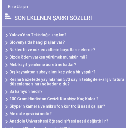
Bize Ulaşın
SON EKLENEN ŞARKI SÖZLERİ
Yalova'dan Tekirdağ'a kaç km?
Slovenya'da hangi plajlar var?
Nükleotit ve nükleozidlerin boyutları nelerdir?
Dizde ödem varken yürümek mümkün mü?
Meb kayıt yenileme ücreti ne kadar?
Dış kaynaktan subay alımı kaç yılda bir yapılır?
Resmi Gazetede yayımlanan 573 sayılı tebliğ ile e-arşiv fatura
düzenleme sınırı ne kadar oldu?
Ba kamyon nedir?
100 Gram Hindistan Cevizli Kurabiye Kaç Kalori?
Skype'ın kamera ve mikrofon kontrolü nasıl çalışır?
Me date çevirisi nedir?
Anadolu Üniversitesi öğrenci şifresi nasıl değiştirilir?