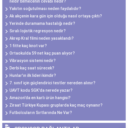
nedir bilmecenin cevabı nedir?
Yakıtın soğutulması neden faydalıdır?
Ak akçenin kara gün için olduğu nasıl ortaya çıktı?
Yerinde duramama hastalığı nedir?
Sıralı lojistik regresyon nedir?
Akrep Kral filmi neden yasaklandı?
1 fitte kaç knot var?
Ortaokulda 59 net kaç puan alıyor?
Vibrasyon sistemi nedir?
Derbi kaç saat sürecek?
Hunlar'ın ilk lideri kimdir?
7. sınıf için güçlendirici testler nereden alınır?
UAVT kodu SGK'da nerede yazar?
Amazon'da en karlı ürün hangisi?
Ziraat Türkiye Kupası gruplarda kaç maç oynanır?
Futbolcuların Sırtlarında Ne Var?