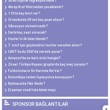
Sıralı lojistik regresyon nedir?
Akrep Kral filmi neden yasaklandı?
1 fitte kaç knot var?
Ortaokulda 59 net kaç puan alıyor?
Vibrasyon sistemi nedir?
Derbi kaç saat sürecek?
Hunlar'ın ilk lideri kimdir?
7. sınıf için güçlendirici testler nereden alınır?
UAVT kodu SGK'da nerede yazar?
Amazon'da en karlı ürün hangisi?
Ziraat Türkiye Kupası gruplarda kaç maç oynanır?
Futbolcuların Sırtlarında Ne Var?
Kolombiya neden İspanyolca konuşuyor?
Bulmacada Fikir Nedir?
Eryaman stadı'nda kimin maçı
SPONSOR BAĞLANTILAR