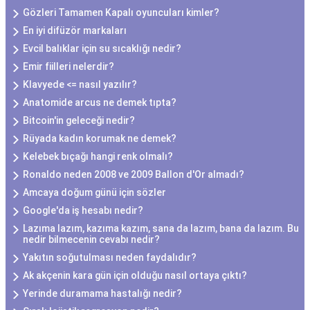
Gözleri Tamamen Kapalı oyuncuları kimler?
En iyi difüzör markaları
Evcil balıklar için su sıcaklığı nedir?
Emir fiilleri nelerdir?
Klavyede <= nasıl yazılır?
Anatomide arcus ne demek tıpta?
Bitcoin'in geleceği nedir?
Rüyada kadın korumak ne demek?
Kelebek bıçağı hangi renk olmalı?
Ronaldo neden 2008 ve 2009 Ballon d'Or almadı?
Amcaya doğum günü için sözler
Google'da iş hesabı nedir?
Lazıma lazım, kazıma kazım, sana da lazım, bana da lazım. Bu
nedir bilmecenin cevabı nedir?
Yakıtın soğutulması neden faydalıdır?
Ak akçenin kara gün için olduğu nasıl ortaya çıktı?
Yerinde duramama hastalığı nedir?