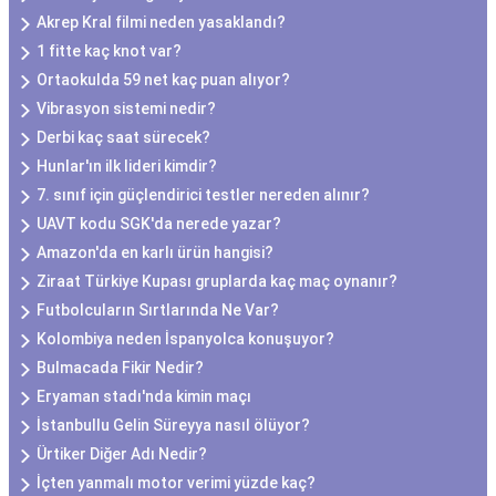
Akrep Kral filmi neden yasaklandı?
1 fitte kaç knot var?
Ortaokulda 59 net kaç puan alıyor?
Vibrasyon sistemi nedir?
Derbi kaç saat sürecek?
Hunlar'ın ilk lideri kimdir?
7. sınıf için güçlendirici testler nereden alınır?
UAVT kodu SGK'da nerede yazar?
Amazon'da en karlı ürün hangisi?
Ziraat Türkiye Kupası gruplarda kaç maç oynanır?
Futbolcuların Sırtlarında Ne Var?
Kolombiya neden İspanyolca konuşuyor?
Bulmacada Fikir Nedir?
Eryaman stadı'nda kimin maçı
İstanbullu Gelin Süreyya nasıl ölüyor?
Ürtiker Diğer Adı Nedir?
İçten yanmalı motor verimi yüzde kaç?