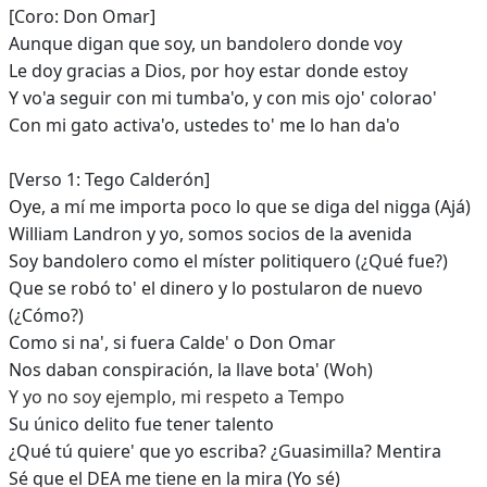
[Coro: Don Omar]
Aunque digan que soy, un bandolero donde voy
Le doy gracias a Dios, por hoy estar donde estoy
Y vo'a seguir con mi tumba'o, y con mis ojo' colorao'
Con mi gato activa'o, ustedes to' me lo han da'o
[Verso 1: Tego Calderón]
Oye, a mí me importa poco lo que se diga del nigga (Ajá)
William Landron y yo, somos socios de la avenida
Soy bandolero como el míster politiquero (¿Qué fue?)
Que se robó to' el dinero y lo postularon de nuevo
(¿Cómo?)
Como si na', si fuera Calde' o Don Omar
Nos daban conspiración, la llave bota' (Woh)
Y yo no soy ejemplo, mi respeto a Tempo
Su único delito fue tener talento
¿Qué tú quiere' que yo escriba? ¿Guasimilla? Mentira
Sé que el DEA me tiene en la mira (Yo sé)