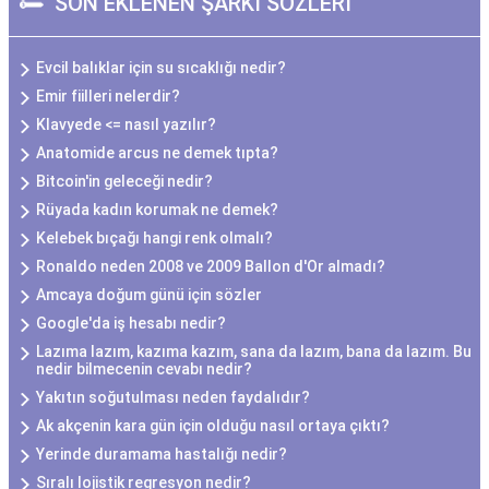
SON EKLENEN ŞARKI SÖZLERİ
Evcil balıklar için su sıcaklığı nedir?
Emir fiilleri nelerdir?
Klavyede <= nasıl yazılır?
Anatomide arcus ne demek tıpta?
Bitcoin'in geleceği nedir?
Rüyada kadın korumak ne demek?
Kelebek bıçağı hangi renk olmalı?
Ronaldo neden 2008 ve 2009 Ballon d'Or almadı?
Amcaya doğum günü için sözler
Google'da iş hesabı nedir?
Lazıma lazım, kazıma kazım, sana da lazım, bana da lazım. Bu
nedir bilmecenin cevabı nedir?
Yakıtın soğutulması neden faydalıdır?
Ak akçenin kara gün için olduğu nasıl ortaya çıktı?
Yerinde duramama hastalığı nedir?
Sıralı lojistik regresyon nedir?