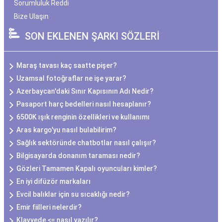
Sorumluluk Reddi
Bize Ulaşın
SON EKLENEN ŞARKI SÖZLERİ
Maraş tavası kaç saatte pişer?
Uzamsal fotoğraflar ne işe yarar?
Azerbaycan'daki Sınır Kapısının Adı Nedir?
Pasaport harç bedelleri nasıl hesaplanır?
6500K ışık renginin özellikleri ve kullanımı
Aras kargo'yu nasıl bulabilirim?
Sağlık sektöründe chatbotlar nasıl çalışır?
Bilgisayarda donanım taraması nedir?
Gözleri Tamamen Kapalı oyuncuları kimler?
En iyi difüzör markaları
Evcil balıklar için su sıcaklığı nedir?
Emir fiilleri nelerdir?
Klavyede <= nasıl yazılır?