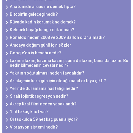
Anatomide arcus ne demek tıpta?
Bitcoin'in geleceği nedir?
Rüyada kadın korumak ne demek?
Kelebek bıçağı hangi renk olmalı?
Ronaldo neden 2008 ve 2009 Ballon d'Or almadı?
Amcaya doğum günü için sözler
Google'da iş hesabı nedir?
Lazıma lazım, kazıma kazım, sana da lazım, bana da lazım. Bu
nedir bilmecenin cevabı nedir?
Yakıtın soğutulması neden faydalıdır?
Ak akçenin kara gün için olduğu nasıl ortaya çıktı?
Yerinde duramama hastalığı nedir?
Sıralı lojistik regresyon nedir?
Akrep Kral filmi neden yasaklandı?
1 fitte kaç knot var?
Ortaokulda 59 net kaç puan alıyor?
Vibrasyon sistemi nedir?