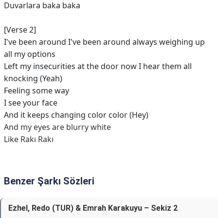
Duvarlara baka baka
[Verse 2]
I've been around I've been around always weighing up
all my options
Left my insecurities at the door now I hear them all
knocking (Yeah)
Feeling some way
I see your face
And it keeps changing color color (Hey)
And my eyes arе blurry white
Like Rakı Rakı
Benzer Şarkı Sözleri
Ezhel, Redo (TUR) & Emrah Karakuyu – Sekiz 2