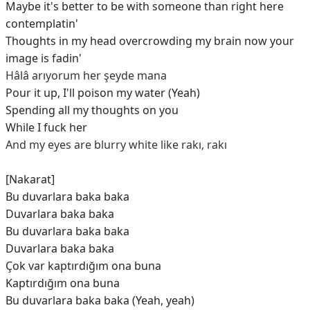
Maybe it's better to be with someone than right here
contemplatin'
Thoughts in my head overcrowding my brain now your
image is fadin'
Hâlâ arıyorum her şeyde mana
Pour it up, I'll poison my water (Yeah)
Spending all my thoughts on you
While I fuck her
And my eyes are blurry white like rakı, rakı
[Nakarat]
Bu duvarlara baka baka
Duvarlara baka baka
Bu duvarlara baka baka
Duvarlara baka baka
Çok var kaptırdığım ona buna
Kaptırdığım ona buna
Bu duvarlara baka baka (Yeah, yeah)