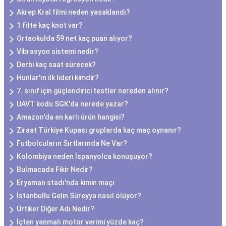
Akrep Kral filmi neden yasaklandı?
1 fitte kaç knot var?
Ortaokulda 59 net kaç puan alıyor?
Vibrasyon sistemi nedir?
Derbi kaç saat sürecek?
Hunlar'ın ilk lideri kimdir?
7. sınıf için güçlendirici testler nereden alınır?
UAVT kodu SGK'da nerede yazar?
Amazon'da en karlı ürün hangisi?
Ziraat Türkiye Kupası gruplarda kaç maç oynanır?
Futbolcuların Sırtlarında Ne Var?
Kolombiya neden İspanyolca konuşuyor?
Bulmacada Fikir Nedir?
Eryaman stadı'nda kimin maçı
İstanbullu Gelin Süreyya nasıl ölüyor?
Ürtiker Diğer Adı Nedir?
İçten yanmalı motor verimi yüzde kaç?