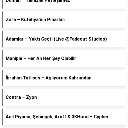
Duman – Yalnızlık Paylaşılmaz
Zara – Kütahya'nın Pınarları
Adamlar – Yaktı Geçti (Live @Fadeout Studios)
Maniple – Her An Her Şey Olabilir
İbrahim Tatlıses – Ağlıyorum Kahrımdan
Contra – Zyon
Anıl Piyancı, Şehinşah, Araff & 3KHood – Cypher