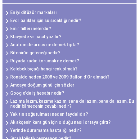
En iyi difüzör markaları
Evcil balıklar için su sıcaklığı nedir?
Emir fiilleri nelerdir?
Klavyede <= nasıl yazılır?
Anatomide arcus ne demek tıpta?
Bitcoin'in geleceği nedir?
Rüyada kadın korumak ne demek?
Kelebek bıçağı hangi renk olmalı?
Ronaldo neden 2008 ve 2009 Ballon d'Or almadı?
Amcaya doğum günü için sözler
Google'da iş hesabı nedir?
Lazıma lazım, kazıma kazım, sana da lazım, bana da lazım. Bu
nedir bilmecenin cevabı nedir?
Yakıtın soğutulması neden faydalıdır?
Ak akçenin kara gün için olduğu nasıl ortaya çıktı?
Yerinde duramama hastalığı nedir?
Sıralı lojistik regresyon nedir?