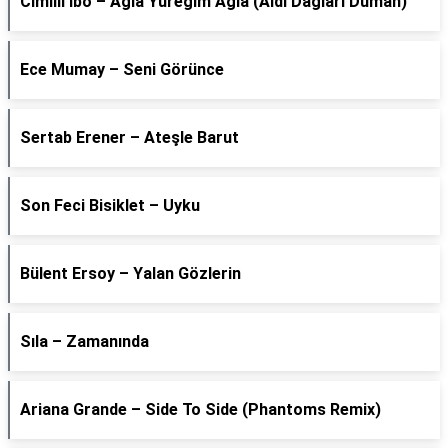
Cimilli İbo – Ağla Yüreğim Ağla (Aldı Dağları Duman)
Ece Mumay – Seni Görünce
Sertab Erener – Ateşle Barut
Son Feci Bisiklet – Uyku
Bülent Ersoy – Yalan Gözlerin
Sıla – Zamanında
Ariana Grande – Side To Side (Phantoms Remix)