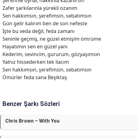
Şerefinle oynar, hakkınla kazanırsın
Zafer şarkılarınla yürekli ozanım
Sen hakkımsın, şerefimsin, sebatımsın
Gün gelir kalırım ben de son nefeste
İşte bu veda değil, feda zamanı
Seninle geçmiş, ne güzel etmişim ömrüme
Hayatımın sen en güzel yanı
Kederim, sevincim, gururum, gözyaşımsın
Yalnız hissederken tеk ilacım
Sen hakkımsın, şerefimsin, sеbatımsın
Ömürler feda sana Beşiktaş
Benzer Şarkı Sözleri
Chris Brown – With You