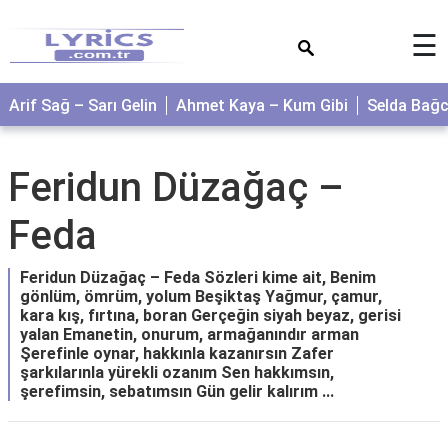
×
☰
Arif Sağ – Sarı Gelin
Ahmet Kaya – Kum Gibi
Selda Bağ
Feridun Düzağaç –
Feda
Feridun Düzağaç – Feda Sözleri kime ait, Benim
gönlüm, ömrüm, yolum Beşiktaş Yağmur, çamur,
kara kış, fırtına, boran Gerçeğin siyah beyaz, gerisi
yalan Emanetin, onurum, armağanındır arman
Şerefinle oynar, hakkınla kazanırsın Zafer
şarkılarınla yürekli ozanım Sen hakkımsın,
şerefimsin, sebatımsın Gün gelir kalırım ...