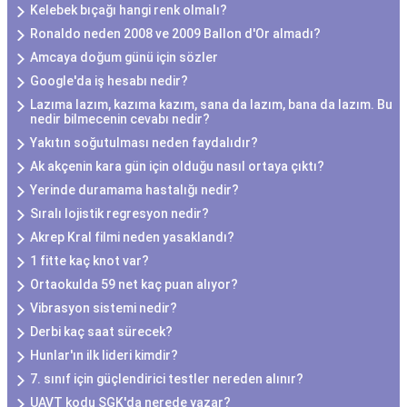
Kelebek bıçağı hangi renk olmalı?
Ronaldo neden 2008 ve 2009 Ballon d'Or almadı?
Amcaya doğum günü için sözler
Google'da iş hesabı nedir?
Lazıma lazım, kazıma kazım, sana da lazım, bana da lazım. Bu
nedir bilmecenin cevabı nedir?
Yakıtın soğutulması neden faydalıdır?
Ak akçenin kara gün için olduğu nasıl ortaya çıktı?
Yerinde duramama hastalığı nedir?
Sıralı lojistik regresyon nedir?
Akrep Kral filmi neden yasaklandı?
1 fitte kaç knot var?
Ortaokulda 59 net kaç puan alıyor?
Vibrasyon sistemi nedir?
Derbi kaç saat sürecek?
Hunlar'ın ilk lideri kimdir?
7. sınıf için güçlendirici testler nereden alınır?
UAVT kodu SGK'da nerede yazar?