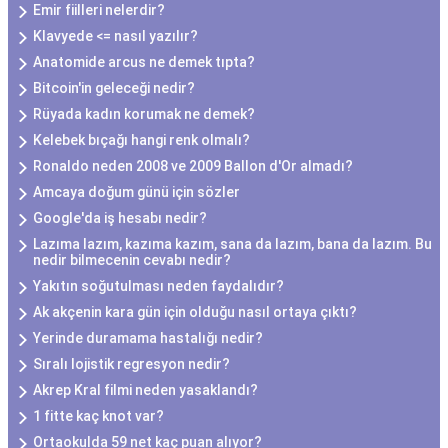
Emir fiilleri nelerdir?
Klavyede <= nasıl yazılır?
Anatomide arcus ne demek tıpta?
Bitcoin'in geleceği nedir?
Rüyada kadın korumak ne demek?
Kelebek bıçağı hangi renk olmalı?
Ronaldo neden 2008 ve 2009 Ballon d'Or almadı?
Amcaya doğum günü için sözler
Google'da iş hesabı nedir?
Lazıma lazım, kazıma kazım, sana da lazım, bana da lazım. Bu
nedir bilmecenin cevabı nedir?
Yakıtın soğutulması neden faydalıdır?
Ak akçenin kara gün için olduğu nasıl ortaya çıktı?
Yerinde duramama hastalığı nedir?
Sıralı lojistik regresyon nedir?
Akrep Kral filmi neden yasaklandı?
1 fitte kaç knot var?
Ortaokulda 59 net kaç puan alıyor?