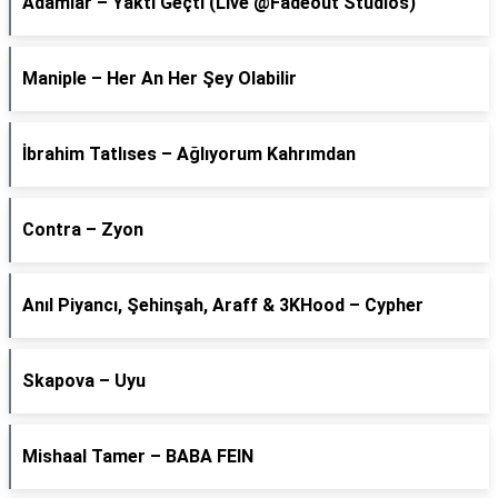
Adamlar – Yaktı Geçti (Live @Fadeout Studios)
Maniple – Her An Her Şey Olabilir
İbrahim Tatlıses – Ağlıyorum Kahrımdan
Contra – Zyon
Anıl Piyancı, Şehinşah, Araff & 3KHood – Cypher
Skapova – Uyu
Mishaal Tamer – BABA FEIN