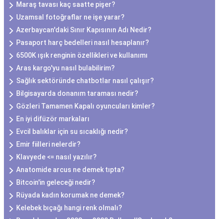
Maraş tavası kaç saatte pişer?
Uzamsal fotoğraflar ne işe yarar?
Azerbaycan'daki Sınır Kapısının Adı Nedir?
Pasaport harç bedelleri nasıl hesaplanır?
6500K ışık renginin özellikleri ve kullanımı
Aras kargo'yu nasıl bulabilirim?
Sağlık sektöründe chatbotlar nasıl çalışır?
Bilgisayarda donanım taraması nedir?
Gözleri Tamamen Kapalı oyuncuları kimler?
En iyi difüzör markaları
Evcil balıklar için su sıcaklığı nedir?
Emir fiilleri nelerdir?
Klavyede <= nasıl yazılır?
Anatomide arcus ne demek tıpta?
Bitcoin'in geleceği nedir?
Rüyada kadın korumak ne demek?
Kelebek bıçağı hangi renk olmalı?