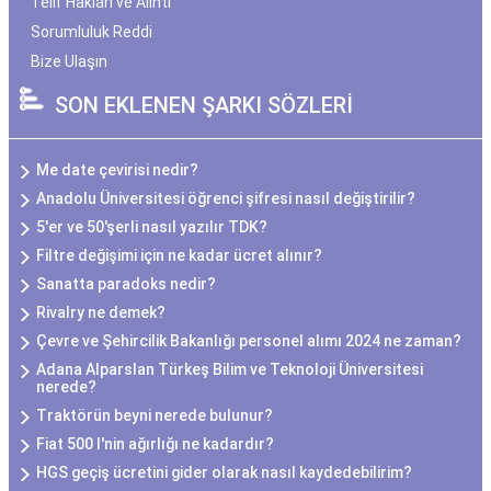
Telif Hakları ve Alıntı
Sorumluluk Reddi
Bize Ulaşın
SON EKLENEN ŞARKI SÖZLERİ
Me date çevirisi nedir?
Anadolu Üniversitesi öğrenci şifresi nasıl değiştirilir?
5'er ve 50'şerli nasıl yazılır TDK?
Filtre değişimi için ne kadar ücret alınır?
Sanatta paradoks nedir?
Rivalry ne demek?
Çevre ve Şehircilik Bakanlığı personel alımı 2024 ne zaman?
Adana Alparslan Türkeş Bilim ve Teknoloji Üniversitesi
nerede?
Traktörün beyni nerede bulunur?
Fiat 500 l'nin ağırlığı ne kadardır?
HGS geçiş ücretini gider olarak nasıl kaydedebilirim?