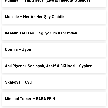
Adamlar – Yaktı Geçti (Live @Fadeout Studios)
Maniple – Her An Her Şey Olabilir
İbrahim Tatlıses – Ağlıyorum Kahrımdan
Contra – Zyon
Anıl Piyancı, Şehinşah, Araff & 3KHood – Cypher
Skapova – Uyu
Mishaal Tamer – BABA FEIN