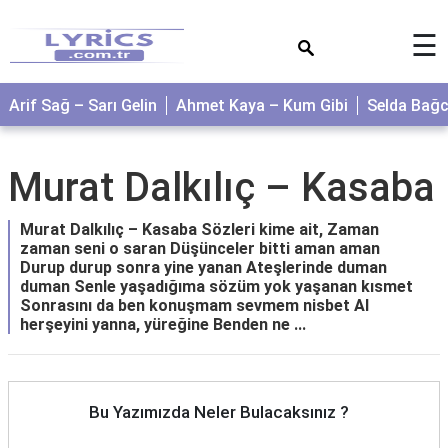
×
☰
Arif Sağ – Sarı Gelin
Ahmet Kaya – Kum Gibi
Selda Bağ
Murat Dalkılıç – Kasaba
Murat Dalkılıç – Kasaba Sözleri kime ait, Zaman
zaman seni o saran Düşünceler bitti aman aman
Durup durup sonra yine yanan Ateşlerinde duman
duman Senle yaşadığıma sözüm yok yaşanan kısmet
Sonrasını da ben konuşmam sevmem nisbet Al
herşeyini yanna, yüreğine Benden ne ...
Bu Yazımızda Neler Bulacaksınız ?