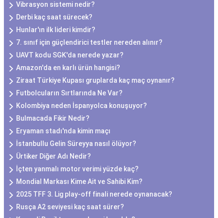
Vibrasyon sistemi nedir?
Derbi kaç saat sürecek?
Hunlar'ın ilk lideri kimdir?
7. sınıf için güçlendirici testler nereden alınır?
UAVT kodu SGK'da nerede yazar?
Amazon'da en karlı ürün hangisi?
Ziraat Türkiye Kupası gruplarda kaç maç oynanır?
Futbolcuların Sırtlarında Ne Var?
Kolombiya neden İspanyolca konuşuyor?
Bulmacada Fikir Nedir?
Eryaman stadı'nda kimin maçı
İstanbullu Gelin Süreyya nasıl ölüyor?
Ürtiker Diğer Adı Nedir?
İçten yanmalı motor verimi yüzde kaç?
Mondial Markası Kime Ait ve Sahibi Kim?
2025 TFF 3. Lig play-off finali nerede oynanacak?
Rusça A2 seviyesi kaç saat sürer?