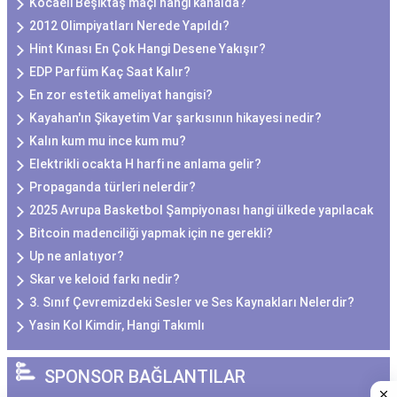
Kocaeli Beşiktaş maçı hangi kanalda?
2012 Olimpiyatları Nerede Yapıldı?
Hint Kınası En Çok Hangi Desene Yakışır?
EDP Parfüm Kaç Saat Kalır?
En zor estetik ameliyat hangisi?
Kayahan'ın Şikayetim Var şarkısının hikayesi nedir?
Kalın kum mu ince kum mu?
Elektrikli ocakta H harfi ne anlama gelir?
Propaganda türleri nelerdir?
2025 Avrupa Basketbol Şampiyonası hangi ülkede yapılacak
Bitcoin madenciliği yapmak için ne gerekli?
Up ne anlatıyor?
Skar ve keloid farkı nedir?
3. Sınıf Çevremizdeki Sesler ve Ses Kaynakları Nelerdir?
Yasin Kol Kimdir, Hangi Takımlı
SPONSOR BAĞLANTILAR