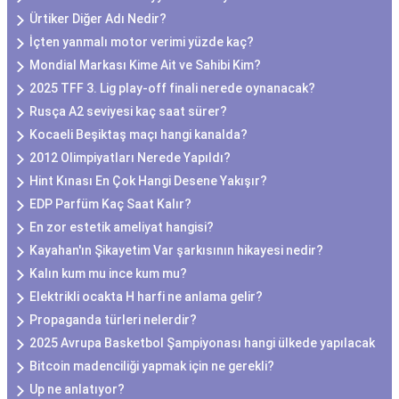
Ürtiker Diğer Adı Nedir?
İçten yanmalı motor verimi yüzde kaç?
Mondial Markası Kime Ait ve Sahibi Kim?
2025 TFF 3. Lig play-off finali nerede oynanacak?
Rusça A2 seviyesi kaç saat sürer?
Kocaeli Beşiktaş maçı hangi kanalda?
2012 Olimpiyatları Nerede Yapıldı?
Hint Kınası En Çok Hangi Desene Yakışır?
EDP Parfüm Kaç Saat Kalır?
En zor estetik ameliyat hangisi?
Kayahan'ın Şikayetim Var şarkısının hikayesi nedir?
Kalın kum mu ince kum mu?
Elektrikli ocakta H harfi ne anlama gelir?
Propaganda türleri nelerdir?
2025 Avrupa Basketbol Şampiyonası hangi ülkede yapılacak
Bitcoin madenciliği yapmak için ne gerekli?
Up ne anlatıyor?