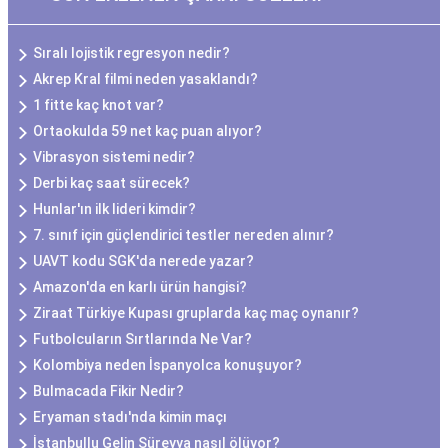
Sıralı lojistik regresyon nedir?
Akrep Kral filmi neden yasaklandı?
1 fitte kaç knot var?
Ortaokulda 59 net kaç puan alıyor?
Vibrasyon sistemi nedir?
Derbi kaç saat sürecek?
Hunlar'ın ilk lideri kimdir?
7. sınıf için güçlendirici testler nereden alınır?
UAVT kodu SGK'da nerede yazar?
Amazon'da en karlı ürün hangisi?
Ziraat Türkiye Kupası gruplarda kaç maç oynanır?
Futbolcuların Sırtlarında Ne Var?
Kolombiya neden İspanyolca konuşuyor?
Bulmacada Fikir Nedir?
Eryaman stadı'nda kimin maçı
İstanbullu Gelin Süreyya nasıl ölüyor?