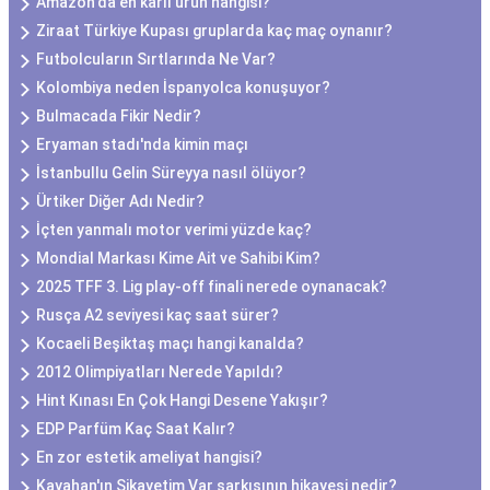
Amazon'da en karlı ürün hangisi?
Ziraat Türkiye Kupası gruplarda kaç maç oynanır?
Futbolcuların Sırtlarında Ne Var?
Kolombiya neden İspanyolca konuşuyor?
Bulmacada Fikir Nedir?
Eryaman stadı'nda kimin maçı
İstanbullu Gelin Süreyya nasıl ölüyor?
Ürtiker Diğer Adı Nedir?
İçten yanmalı motor verimi yüzde kaç?
Mondial Markası Kime Ait ve Sahibi Kim?
2025 TFF 3. Lig play-off finali nerede oynanacak?
Rusça A2 seviyesi kaç saat sürer?
Kocaeli Beşiktaş maçı hangi kanalda?
2012 Olimpiyatları Nerede Yapıldı?
Hint Kınası En Çok Hangi Desene Yakışır?
EDP Parfüm Kaç Saat Kalır?
En zor estetik ameliyat hangisi?
Kayahan'ın Şikayetim Var şarkısının hikayesi nedir?