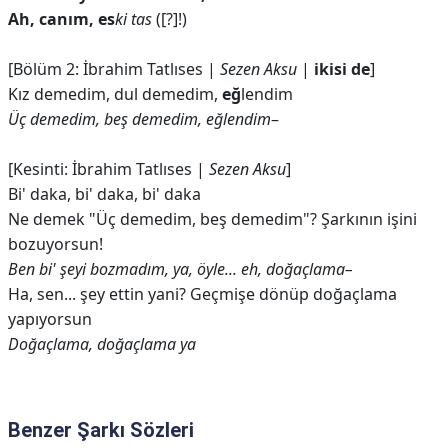
Ah, canım, es
ki tas
([?]!)
[Bölüm 2: İbrahim Tatlıses |
Sezen Aksu
|
ikisi de
]
Kız demedim, dul demedim,
eğ
lendim
Üç demedim, beş demedim, eğlendim
–
[Kesinti: İbrahim Tatlıses |
Sezen Aksu
]
Bi' daka, bi' daka, bi' daka
Ne demеk "Üç demedim, beş dеmedim"? Şarkının işini
bozuyorsun!
Ben bi' şeyi bozmadım, ya, öyle... eh, doğaçlama–
Ha, sen... şey ettin yani? Geçmişe dönüp doğaçlama
yapıyorsun
Doğaçlama, doğaçlama ya
Benzer Şarkı Sözleri