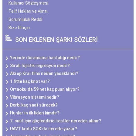
Kullanıcı Sözleşmesi
Telif Hakları ve Alıntı
Sorumluluk Reddi
Bize Ulaşın
SON EKLENEN ŞARKI SÖZLERİ
Yerinde duramama hastalığı nedir?
Sıralı lojistik regresyon nedir?
Akrep Kral filmi neden yasaklandı?
1 fitte kaç knot var?
Ortaokulda 59 net kaç puan alıyor?
Vibrasyon sistemi nedir?
Derbi kaç saat sürecek?
Hunlar'ın ilk lideri kimdir?
7. sınıf için güçlendirici testler nereden alınır?
UAVT kodu SGK'da nerede yazar?