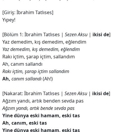
[Giriş: İbrahim Tatlıses]
Yıpey!
[Bölüm 1: İbrahim Tatlıses |
Sezen Aksu
|
ikisi de
]
Yaz demedim, kış demedim, eğlendim
Yaz demedim, kış demedim, eğlendim
Rakı içtim, şarap içtim, sallandım
Ah, canım sallandı
Rakı içtim, şarap içtim sallandım
Ah,
canım sallandı
(Ah!)
[Nakarat: İbrahim Tatlıses |
Sezen Aksu
|
ikisi de
]
Ağzım yandı, artık benden sevda pas
Ağzım yandı, artık bende sevda pas
Yine dünya eski hamam, eski tas
Ah, canım, eski tas
Yine dünya eski hamam, eski tas