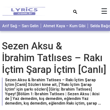
×
☰
Arif Sağ – Sarı Gelin
Ahmet Kaya – Kum Gibi
Selda Bağ
Sezen Aksu &
İbrahim Tatlıses – Rakı
İçtim Şarap İçtim [Canlı]
Sezen Aksu & İbrahim Tatlıses – Rakı İçtim Şarap
İçtim [Canlı] Sözleri kime ait, ["Rakı İçtim Şarap
İçtim" için şarkı sözleri] [Giriş: İbrahim Tatlıses]
Yıpey! [Bölüm 1: İbrahim Tatlıses | Sezen Aksu | ikisi
de ] Yaz demedim, kış demedim, eğlendim Yaz
demedim, kış demedim, eğlendim Rakı içtim, şarap ...