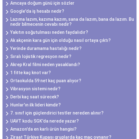
Amcaya doğum günü için sözler
Google'da iş hesabı nedir?
Lazıma lazım, kazıma kazım, sana da lazım, bana da lazım. Bu
nedir bilmecenin cevabı nedir?
Yakıtın soğutulması neden faydalıdır?
Ak akçenin kara gün için olduğu nasıl ortaya çıktı?
Yerinde duramama hastalığı nedir?
Sıralı lojistik regresyon nedir?
Akrep Kral filmi neden yasaklandı?
1 fitte kaç knot var?
Ortaokulda 59 net kaç puan alıyor?
Vibrasyon sistemi nedir?
Derbi kaç saat sürecek?
Hunlar'ın ilk lideri kimdir?
7. sınıf için güçlendirici testler nereden alınır?
UAVT kodu SGK'da nerede yazar?
Amazon'da en karlı ürün hangisi?
Ziraat Türkiye Kupası gruplarda kaç maç oynanır?