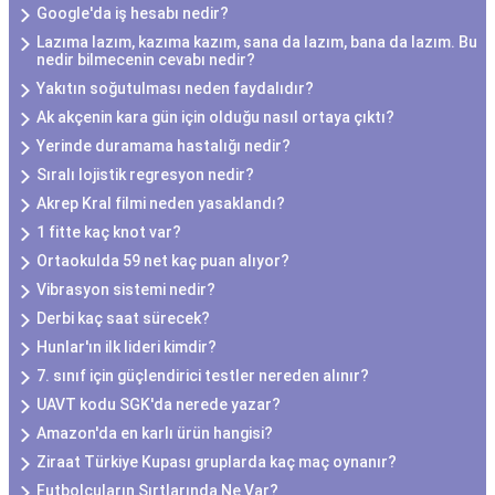
Google'da iş hesabı nedir?
Lazıma lazım, kazıma kazım, sana da lazım, bana da lazım. Bu
nedir bilmecenin cevabı nedir?
Yakıtın soğutulması neden faydalıdır?
Ak akçenin kara gün için olduğu nasıl ortaya çıktı?
Yerinde duramama hastalığı nedir?
Sıralı lojistik regresyon nedir?
Akrep Kral filmi neden yasaklandı?
1 fitte kaç knot var?
Ortaokulda 59 net kaç puan alıyor?
Vibrasyon sistemi nedir?
Derbi kaç saat sürecek?
Hunlar'ın ilk lideri kimdir?
7. sınıf için güçlendirici testler nereden alınır?
UAVT kodu SGK'da nerede yazar?
Amazon'da en karlı ürün hangisi?
Ziraat Türkiye Kupası gruplarda kaç maç oynanır?
Futbolcuların Sırtlarında Ne Var?