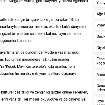
a da "Karga ile Hurma" gibi hikayeler, yalnızca eğlenceli
Yürüy
Ağır 
lları da zengin bir içerikle karşımıza çıkar. "Binbir
Voley
surlarıyla bilinen bu masallar, okurları farklı dünyalara
ce güzel bir anlatım sunmakla kalmaz, aynı zamanda
Beşi
üşünceler barındırır.
Diyet
 uyarlamaları da gündemde. Modern yazarlar, eski
Fene
aş toplumsal meselelere ışık tutan eserler
kaçta
'ın "Küçük Mavi Kertenkele"si gibi eserler, hem
eğerleri harmanlayarak yeni nesillere ulaşmayı
Ameri
Gençl
ödem
kültürel çeşitliliği ve zenginliği gözler önüne sererken,
rini yansıtır. Her masal, okuyucuya ya da dinleyiciye,
Özel 