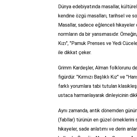
Dünya edebiyatında masallar, kültürel
kendine özgü masalları, tarihsel ve so
Masallar, sadece eğlenceli hikayeler 
normların da bir yansımasıdır. Örneğin
Kızı", "Pamuk Prenses ve Yedi Cüceler
ile dikkat çeker.
Grimm Kardeşler, Alman folklorunu der
figürdür. "Kırmızı Başlıklı Kız" ve "Ha
farklı yorumlara tabi tutulan klasikle
ustaca harmanlayarak dinleyicinin dikk
Aynı zamanda, antik dönemden günümü
(fabllar) türünün en güzel örneklerini
hikayeler, sade anlatımı ve derin anlam