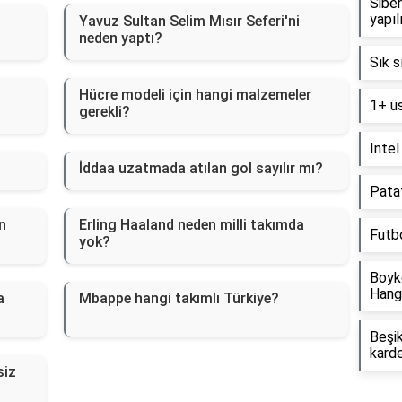
Siber
yapıl
Yavuz Sultan Selim Mısır Seferi'ni
neden yaptı?
Sık s
Hücre modeli için hangi malzemeler
1+ üs
gerekli?
Intel
İddaa uzatmada atılan gol sayılır mı?
Patat
n
Erling Haaland neden milli takımda
Futbo
yok?
Boyk
Hangi
a
Mbappe hangi takımlı Türkiye?
Beşi
kard
siz