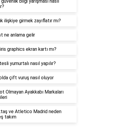
 güvenlik bilgi yarışması nasıl
ır?
ık ilişkiye girmek zayıflatır mı?
t ne anlama gelir
 iris graphics ekran kartı mı?
esli yumurtalı nasıl yapılır?
lda çift vuruş nasıl oluyor
ot Olmayan Ayakkabı Markaları
leri
ktaş ve Atletico Madrid neden
eş takım