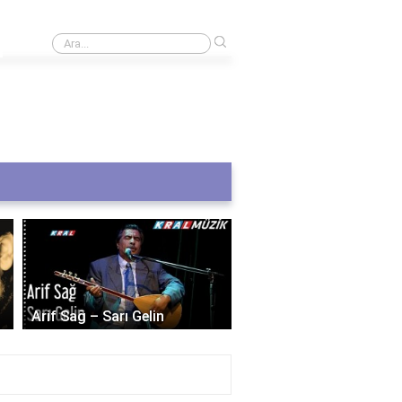
›
Amcaya doğum günü için sözler
Selda Bağcan – Dostu
Arif Sağ – Sarı Gelin
Dostum