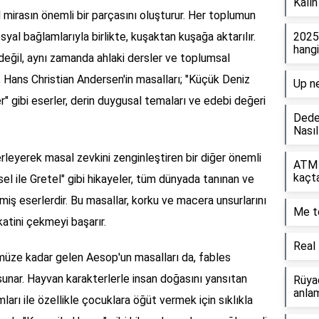
Kalı
 mirasın önemli bir parçasını oluşturur. Her toplumun
syal bağlamlarıyla birlikte, kuşaktan kuşağa aktarılır.
2025
hangi
değil, aynı zamanda ahlaki dersler ve toplumsal
, Hans Christian Andersen'in masalları; "Küçük Deniz
Up ne
" gibi eserler, derin duygusal temaları ve edebi değeri
Dede
Nasıl
leyerek masal zevkini zenginleştiren bir diğer önemli
ATM 
kaçta
nsel ile Gretel" gibi hikayeler, tüm dünyada tanınan ve
şmiş eserlerdir. Bu masallar, korku ve macera unsurlarını
Me t
atini çekmeyi başarır.
Real 
ze kadar gelen Aesop'un masalları da, fables
 sunar. Hayvan karakterlerle insan doğasını yansıtan
Rüya
anlam
ları ile özellikle çocuklara öğüt vermek için sıklıkla