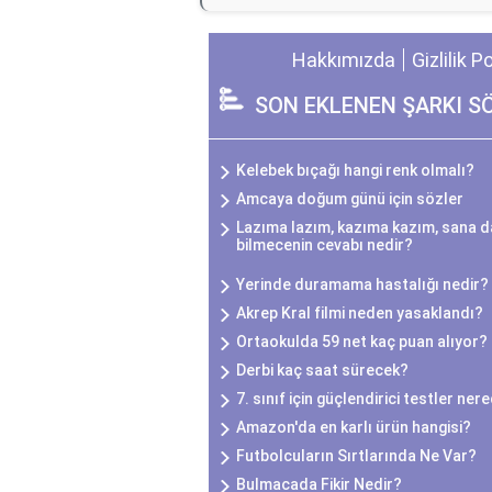
Hakkımızda
Gizlilik P
SON EKLENEN ŞARKI S
Kelebek bıçağı hangi renk olmalı?
Amcaya doğum günü için sözler
Lazıma lazım, kazıma kazım, sana da
bilmecenin cevabı nedir?
Yerinde duramama hastalığı nedir?
Akrep Kral filmi neden yasaklandı?
Ortaokulda 59 net kaç puan alıyor?
Derbi kaç saat sürecek?
7. sınıf için güçlendirici testler ner
Amazon'da en karlı ürün hangisi?
Futbolcuların Sırtlarında Ne Var?
Bulmacada Fikir Nedir?