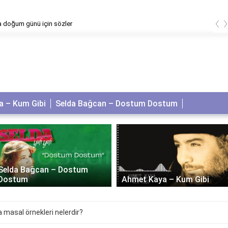
‹
 doğum günü için sözler
 – Kum Gibi
Selda Bağcan – Dostum Dostum
Selda Bağcan – Dostum
Dostum
Ahmet Kaya – Kum Gibi
 masal örnekleri nelerdir?