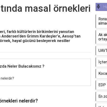
tında masal örnekleri
H
Rona
alma
, farklı kültürlerin birikimlerini yansıtan
Ak ak
an Andersen'den Grimm Kardeşler'e, Aesop'tan
ortay
örnek, hayal gücünü besleyerek nesiller
UAVT
İçte
zda Neler Bulacaksınız ?
Kocae
nelerdir?
EDP 
En zo
rnekleri nelerdir?