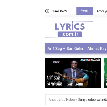
Yeni
ü için sözler
Cuma 04:22
Amcaya
Arif Sağ – Sarı Gelin
Ahmet Kaya
 Kaya – Kum Gibi
Arif Sağ – Sarı Gelin
Anasayfa
Haber
Dünya edebiyatında