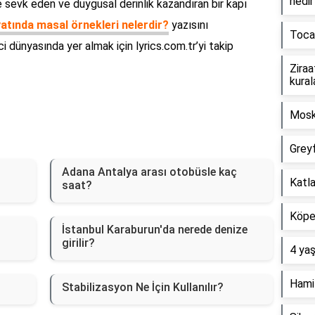
nedir
 sevk eden ve duygusal derinlik kazandıran bir kapı
atında masal örnekleri nelerdir?
yazısını
Toca 
ci dünyasında yer almak için lyrics.com.tr’yi takip
Ziraa
kural
Mosk
Greyf
Adana Antalya arası otobüsle kaç
Katla
saat?
Köpeğ
İstanbul Karaburun'da nerede denize
girilir?
4 yaş
Hamil
Stabilizasyon Ne İçin Kullanılır?