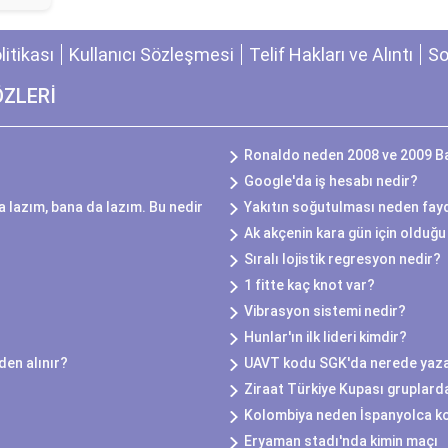
olitikası
Kullanıcı Sözleşmesi
Telif Hakları ve Alıntı
So
ÖZLERİ
Ronaldo neden 2008 ve 2009 Ba
Google'da iş hesabı nedir?
 lazım, bana da lazım. Bu nedir
Yakıtın soğutulması neden fayd
Ak akçenin kara gün için olduğu 
Sıralı lojistik regresyon nedir?
1 fitte kaç knot var?
Vibrasyon sistemi nedir?
Hunlar'ın ilk lideri kimdir?
eden alınır?
UAVT kodu SGK'da nerede yaz
Ziraat Türkiye Kupası gruplard
Kolombiya neden İspanyolca k
Eryaman stadı'nda kimin maçı