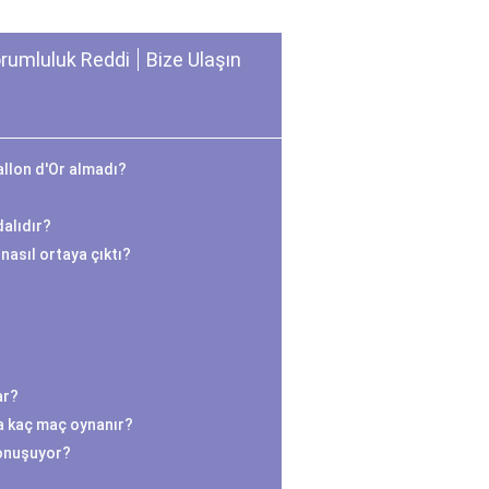
rumluluk Reddi
Bize Ulaşın
llon d'Or almadı?
alıdır?
nasıl ortaya çıktı?
ar?
a kaç maç oynanır?
onuşuyor?