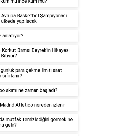
n kum mu ince kum mu?
 Avrupa Basketbol Şampiyonası
 ülkede yapılacak
 anlatıyor?
 Korkut Bamsı Beyrek'in Hikayesi
 Bitiyor?
günlük para çekme limiti saat
 sıfırlanır?
oo akımı ne zaman başladı?
Madrid Atletico nereden izlenir
da mutfak temizlediğini görmek ne
a gelir?