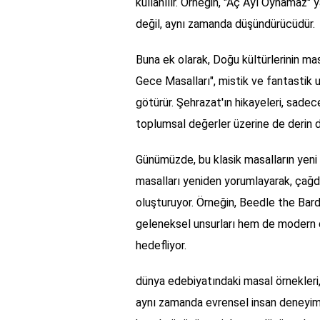
kullanılır. Örneğin, "Aç Ayı Oynamaz" y
değil, aynı zamanda düşündürücüdür.
Buna ek olarak, Doğu kültürlerinin masa
Gece Masalları", mistik ve fantastik un
götürür. Şehrazat'ın hikayeleri, sade
toplumsal değerler üzerine de derin d
Günümüzde, bu klasik masalların yeni
masalları yeniden yorumlayarak, çağd
oluşturuyor. Örneğin, Beedle the Bard
geleneksel unsurları hem de modern d
hedefliyor.
dünya edebiyatındaki masal örnekleri, 
aynı zamanda evrensel insan deneyimle