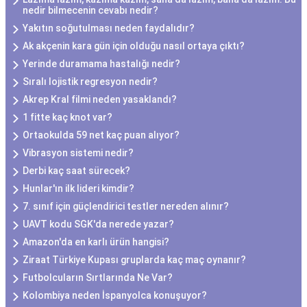
nedir bilmecenin cevabı nedir?
Yakıtın soğutulması neden faydalıdır?
Ak akçenin kara gün için olduğu nasıl ortaya çıktı?
Yerinde duramama hastalığı nedir?
Sıralı lojistik regresyon nedir?
Akrep Kral filmi neden yasaklandı?
1 fitte kaç knot var?
Ortaokulda 59 net kaç puan alıyor?
Vibrasyon sistemi nedir?
Derbi kaç saat sürecek?
Hunlar'ın ilk lideri kimdir?
7. sınıf için güçlendirici testler nereden alınır?
UAVT kodu SGK'da nerede yazar?
Amazon'da en karlı ürün hangisi?
Ziraat Türkiye Kupası gruplarda kaç maç oynanır?
Futbolcuların Sırtlarında Ne Var?
Kolombiya neden İspanyolca konuşuyor?