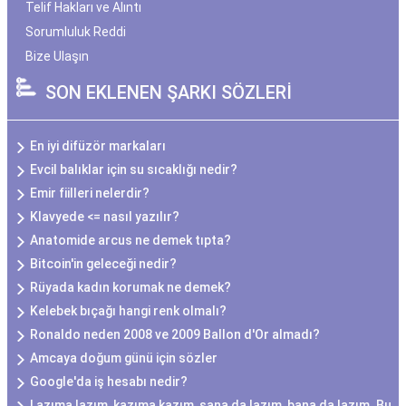
Telif Hakları ve Alıntı
Sorumluluk Reddi
Bize Ulaşın
SON EKLENEN ŞARKI SÖZLERİ
En iyi difüzör markaları
Evcil balıklar için su sıcaklığı nedir?
Emir fiilleri nelerdir?
Klavyede <= nasıl yazılır?
Anatomide arcus ne demek tıpta?
Bitcoin'in geleceği nedir?
Rüyada kadın korumak ne demek?
Kelebek bıçağı hangi renk olmalı?
Ronaldo neden 2008 ve 2009 Ballon d'Or almadı?
Amcaya doğum günü için sözler
Google'da iş hesabı nedir?
Lazıma lazım, kazıma kazım, sana da lazım, bana da lazım. Bu