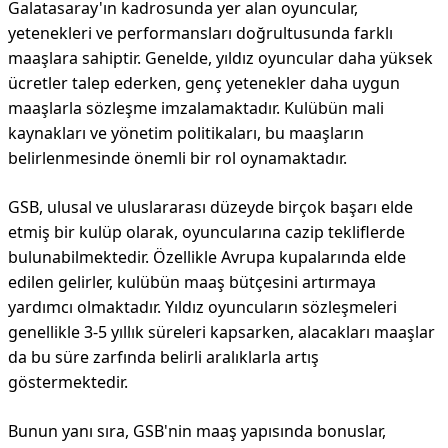
Galatasaray'ın kadrosunda yer alan oyuncular,
yetenekleri ve performansları doğrultusunda farklı
maaşlara sahiptir. Genelde, yıldız oyuncular daha yüksek
ücretler talep ederken, genç yetenekler daha uygun
maaşlarla sözleşme imzalamaktadır. Kulübün mali
kaynakları ve yönetim politikaları, bu maaşların
belirlenmesinde önemli bir rol oynamaktadır.
GSB, ulusal ve uluslararası düzeyde birçok başarı elde
etmiş bir kulüp olarak, oyuncularına cazip tekliflerde
bulunabilmektedir. Özellikle Avrupa kupalarında elde
edilen gelirler, kulübün maaş bütçesini artırmaya
yardımcı olmaktadır. Yıldız oyuncuların sözleşmeleri
genellikle 3-5 yıllık süreleri kapsarken, alacakları maaşlar
da bu süre zarfında belirli aralıklarla artış
göstermektedir.
Bunun yanı sıra, GSB'nin maaş yapısında bonuslar,