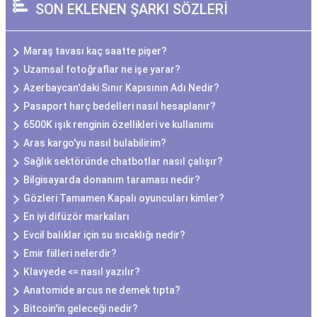
SON EKLENEN ŞARKI SÖZLERİ
Maraş tavası kaç saatte pişer?
Uzamsal fotoğraflar ne işe yarar?
Azerbaycan'daki Sınır Kapısının Adı Nedir?
Pasaport harç bedelleri nasıl hesaplanır?
6500K ışık renginin özellikleri ve kullanımı
Aras kargo'yu nasıl bulabilirim?
Sağlık sektöründe chatbotlar nasıl çalışır?
Bilgisayarda donanım taraması nedir?
Gözleri Tamamen Kapalı oyuncuları kimler?
En iyi difüzör markaları
Evcil balıklar için su sıcaklığı nedir?
Emir fiilleri nelerdir?
Klavyede <= nasıl yazılır?
Anatomide arcus ne demek tıpta?
Bitcoin'in geleceği nedir?