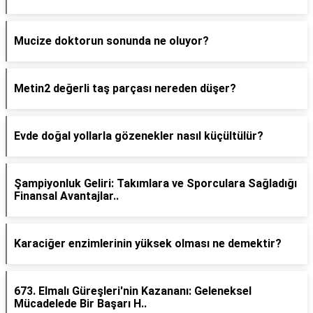
Mucize doktorun sonunda ne oluyor?
Metin2 değerli taş parçası nereden düşer?
Evde doğal yollarla gözenekler nasıl küçültülür?
Şampiyonluk Geliri: Takımlara ve Sporculara Sağladığı
Finansal Avantajlar..
Karaciğer enzimlerinin yüksek olması ne demektir?
673. Elmalı Güreşleri'nin Kazananı: Geleneksel
Mücadelede Bir Başarı H..