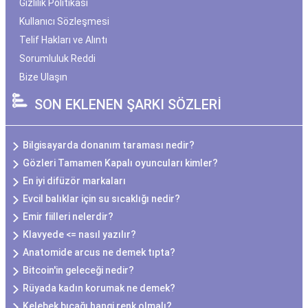
Gizlilik Politikası
Kullanıcı Sözleşmesi
Telif Hakları ve Alıntı
Sorumluluk Reddi
Bize Ulaşın
SON EKLENEN ŞARKI SÖZLERİ
Bilgisayarda donanım taraması nedir?
Gözleri Tamamen Kapalı oyuncuları kimler?
En iyi difüzör markaları
Evcil balıklar için su sıcaklığı nedir?
Emir fiilleri nelerdir?
Klavyede <= nasıl yazılır?
Anatomide arcus ne demek tıpta?
Bitcoin'in geleceği nedir?
Rüyada kadın korumak ne demek?
Kelebek bıçağı hangi renk olmalı?