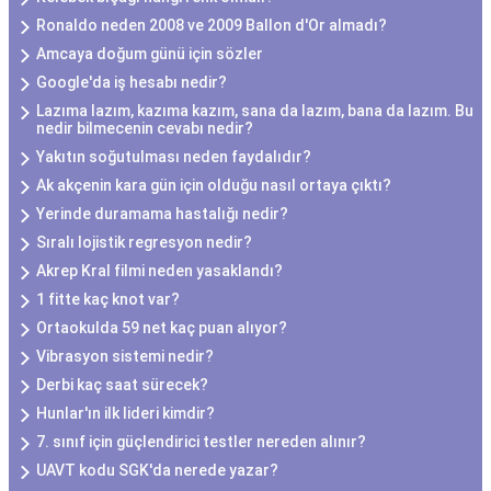
Ronaldo neden 2008 ve 2009 Ballon d'Or almadı?
Amcaya doğum günü için sözler
Google'da iş hesabı nedir?
Lazıma lazım, kazıma kazım, sana da lazım, bana da lazım. Bu
nedir bilmecenin cevabı nedir?
Yakıtın soğutulması neden faydalıdır?
Ak akçenin kara gün için olduğu nasıl ortaya çıktı?
Yerinde duramama hastalığı nedir?
Sıralı lojistik regresyon nedir?
Akrep Kral filmi neden yasaklandı?
1 fitte kaç knot var?
Ortaokulda 59 net kaç puan alıyor?
Vibrasyon sistemi nedir?
Derbi kaç saat sürecek?
Hunlar'ın ilk lideri kimdir?
7. sınıf için güçlendirici testler nereden alınır?
UAVT kodu SGK'da nerede yazar?