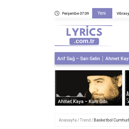
Yeni
 kaç puan alıyor?
Perşembe 07:09
Vibrasy
Arif Sağ – Sarı Gelin
Ahmet Kaya
 Bağcan – Dostum
um
Ahmet Kaya – Kum Gibi
Anasayfa
Trend
Basketbol Cumhurb