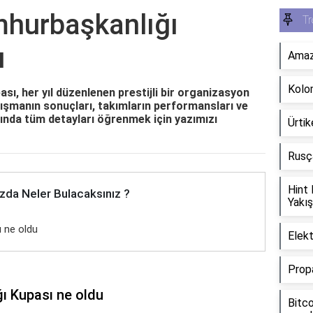
hurbaşkanlığı
Tr
u
Amazo
Kolo
ı, her yıl düzenlenen prestijli bir organizasyon
arışmanın sonuçları, takımların performansları ve
ında tüm detayları öğrenmek için yazımızı
Ürtik
Rusça
Hint
zda Neler Bulacaksınız ?
Yakış
 ne oldu
Elekt
Propa
ı Kupası ne oldu
Bitco