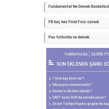
Fundamental Ne Demek Basketbo
FB kaç kez Final Four oynadı
Pas futbolda ne demek
Hakkımızda
Gizlilik P
SON EKLENEN ŞARKI S
1 fitte kaç knot var?
Vibrasyon sistemi nedir?
Hunlar'ın ilk lideri kimdir?
UAVT kodu SGK'da nerede yazar?
Ziraat Türkiye Kupası gruplarda ka