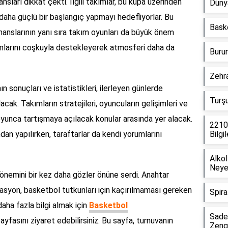
ları dikkat çekti. İlgili takımlar, bu kupa üzerinden
Düny
daha güçlü bir başlangıç yapmayı hedefliyorlar. Bu
Baske
manslarının yanı sıra takım oyunları da büyük önem
ımlarını coşkuyla destekleyerek atmosferi daha da
Burun
Zehra
 sonuçları ve istatistikleri, ilerleyen günlerde
Turşu
ak. Takımların stratejileri, oyuncuların gelişimleri ve
yunca tartışmaya açılacak konular arasında yer alacak.
22100
ndan yapılırken, taraftarlar da kendi yorumlarını
Bilgil
Alko
Neye
 önemini bir kez daha gözler önüne serdi. Anahtar
zasyon, basketbol tutkunları için kaçırılmaması gereken
Spira
 daha fazla bilgi almak için
Basketbol
Sadet
ayfasını ziyaret edebilirsiniz. Bu sayfa, turnuvanın
Zengi