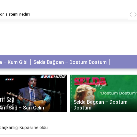
‹
on sistemi nedir?
 – Kum Gibi
Selda Bağcan – Dostum Dostum
Selda Bağcan – Dostum
Arif Sağ – Sarı Gelin
Dostum
aşkanlığı Kupası ne oldu