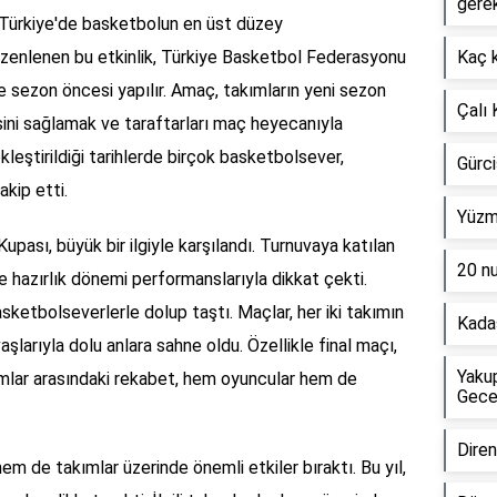
gerek
Türkiye'de basketbolun en üst düzey
 düzenlenen bu etkinlik, Türkiye Basketbol Federasyonu
Kaç k
le sezon öncesi yapılır. Amaç, takımların yeni sezon
Çalı 
sini sağlamak ve taraftarları maç heyecanıyla
kleştirildiği tarihlerde birçok basketbolsever,
Gürci
kip etti.
Yüzme
pası, büyük bir ilgiyle karşılandı. Turnuvaya katılan
20 n
ve hazırlık dönemi performanslarıyla dikkat çekti.
ketbolseverlerle dolup taştı. Maçlar, her iki takımın
Kada
şlarıyla dolu anlara sahne oldu. Özellikle final maçı,
Yaku
kımlar arasındaki rekabet, hem oyuncular hem de
Geces
Direnç
m de takımlar üzerinde önemli etkiler bıraktı. Bu yıl,