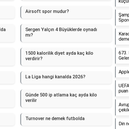
küçül
Airsoft spor mudur?
Şampi
Sporc
lda
Sergen Yalçın 4 Büyüklerde oynadı
Karac
mı?
deme
673. 
1500 kalorilik diyet ayda kaç kilo
Gelen
verdirir?
Appl
La Liga hangi kanalda 2026?
UEFA 
puan
Günde 500 ip atlama kaç ayda kilo
verilir
Avrup
çeki
ı
Turnover ne demek futbolda
Din n