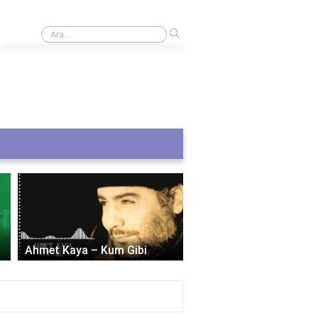
›
Vibrasyon sistemi nedir?
Ahmet Kaya – Kum Gibi
Arif Sağ – Sarı Gelin