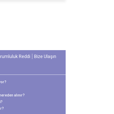
rumluluk Reddi
Bize Ulaşın
yor?
r nereden alınır?
i?
ar?