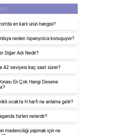
end
n'da en karlı ürün hangisi?
mbiya neden İspanyolca konuşuyor?
er Diğer Adı Nedir?
 A2 seviyesi kaç saat sürer?
 Kınası En Çok Hangi Desene
ır?
rikli ocakta H harfi ne anlama gelir?
ganda türleri nelerdir?
in madenciliği yapmak için ne