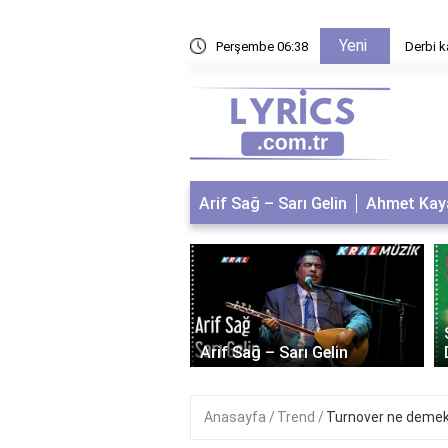
Yeni
recek?
Perşembe 06:38
Derbi k
Arif Sağ – Sarı Gelin
Ahmet Kaya
 Kaya – Kum Gibi
Arif Sağ – Sarı Gelin
Anasayfa
Trend
Turnover ne demek