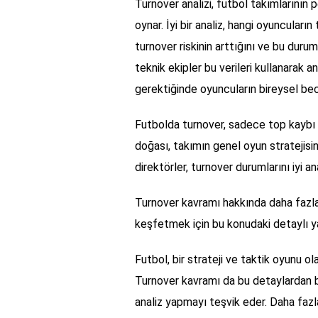
Turnover analizi, futbol takımlarının 
oynar. İyi bir analiz, hangi oyuncular
turnover riskinin arttığını ve bu durum
teknik ekipler bu verileri kullanarak 
gerektiğinde oyuncuların bireysel bece
Futbolda turnover, sadece top kaybı an
doğası, takımın genel oyun stratejisin
direktörler, turnover durumlarını iyi a
Turnover kavramı hakkında daha fazla 
keşfetmek için bu konudaki detaylı ya
Futbol, bir strateji ve taktik oyunu ol
Turnover kavramı da bu detaylardan bir
analiz yapmayı teşvik eder. Daha fazla f