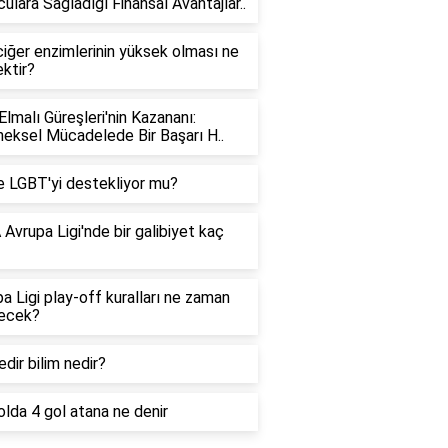
ulara Sağladığı Finansal Avantajlar..
iğer enzimlerinin yüksek olması ne
ktir?
Elmalı Güreşleri'nin Kazananı:
eksel Mücadelede Bir Başarı H..
e LGBT'yi destekliyor mu?
Avrupa Ligi'nde bir galibiyet kaç
a Ligi play-off kuralları ne zaman
lecek?
edir bilim nedir?
lda 4 gol atana ne denir