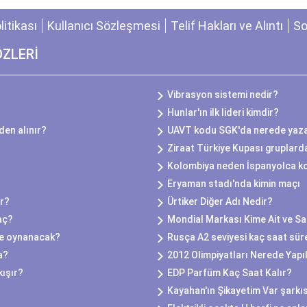
olitikası
Kullanıcı Sözleşmesi
Telif Hakları ve Alıntı
So
ÖZLERİ
Vibrasyon sistemi nedir?
Hunlar'ın ilk lideri kimdir?
eden alınır?
UAVT kodu SGK'da nerede yaz
Ziraat Türkiye Kupası gruplard
Kolombiya neden İspanyolca k
Eryaman stadı'nda kimin maçı
or?
Ürtiker Diğer Adı Nedir?
aç?
Mondial Markası Kime Ait ve Sa
ede oynanacak?
Rusça A2 seviyesi kaç saat sür
a?
2012 Olimpiyatları Nerede Yapı
kışır?
EDP Parfüm Kaç Saat Kalır?
Kayahan'ın Şikayetim Var şarkıs