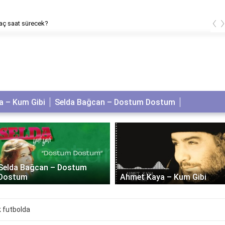
‹
aç saat sürecek?
 – Kum Gibi
Selda Bağcan – Dostum Dostum
Selda Bağcan – Dostum
Dostum
Ahmet Kaya – Kum Gibi
 futbolda