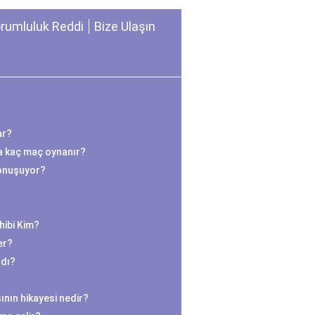
rumluluk Reddi
Bize Ulaşın
ar?
a kaç maç oynanır?
onuşuyor?
hibi Kim?
er?
ldı?
ının hikayesi nedir?