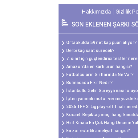
Hakkımızda
Gizlilik P
SON EKLENEN ŞARKI S
Ortaokulda 59 net kaç puan alıyor?
Derbi kaç saat sürecek?
7. sınıf için güçlendirici testler ner
Amazon'da en karlı ürün hangisi?
Futbolcuların Sırtlarında Ne Var?
Bulmacada Fikir Nedir?
İstanbullu Gelin Süreyya nasıl ölüy
İçten yanmalı motor verimi yüzde k
2025 TFF 3. Lig play-off finali ner
Kocaeli Beşiktaş maçı hangi kanald
Hint Kınası En Çok Hangi Desene Ya
En zor estetik ameliyat hangisi?