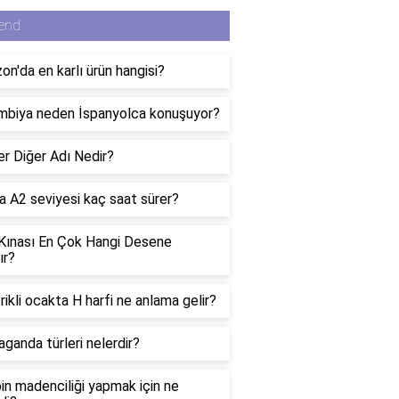
end
n'da en karlı ürün hangisi?
mbiya neden İspanyolca konuşuyor?
er Diğer Adı Nedir?
 A2 seviyesi kaç saat sürer?
 Kınası En Çok Hangi Desene
ır?
rikli ocakta H harfi ne anlama gelir?
ganda türleri nelerdir?
in madenciliği yapmak için ne