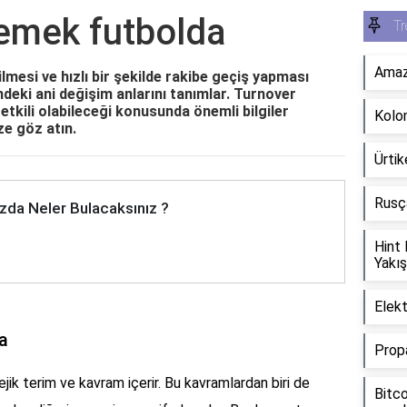
emek futbolda
Tr
Amazo
mesi ve hızlı bir şekilde rakibe geçiş yapması
indeki ani değişim anlarını tanımlar. Turnover
a etkili olabileceği konusunda önemli bilgiler
Kolo
ze göz atın.
Ürtik
Rusça
zda Neler Bulacaksınız ?
Hint
Yakış
Elekt
a
Propa
ejik terim ve kavram içerir. Bu kavramlardan biri de
Bitco