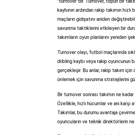
"turnover"dır. Turnover, topun bir tak
kaybının ardından rakip takımın hızlı 
maçların gidişatını aniden değiştireb
savunma taktiklerini etkileyen bir dur
takımların oyun planlarını yeniden şek
Turnover olayı, futbol maçlarında sıkl
dribling kaybı veya rakip oyuncunun b
gerçekleşir. Bu anlar, rakip takım için 
önlemek için savunma stratejilerini gü
Bir turnover sonrası takımın ne kadar hı
Özellikle, hızlı hücumlar ve ani karşı 
Takımlar, bu durumu avantaja çevirmek
oyuncuların ve teknik direktörlerin ne k