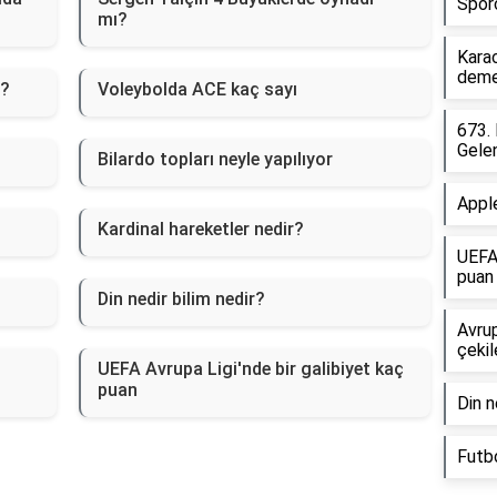
Sporc
mı?
Karac
deme
l?
Voleybolda ACE kaç sayı
673. 
Gelen
Bilardo topları neyle yapılıyor
Appl
Kardinal hareketler nedir?
UEFA 
puan
Din nedir bilim nedir?
Avrup
çeki
UEFA Avrupa Ligi'nde bir galibiyet kaç
puan
Din n
Futbo