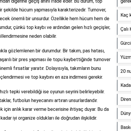
ımdan diğerine geçiş anını ifade eder. Bu durum, top
gerek
bir şekilde hücum yapmasıyla karakterizedir. Turnover,
Kaç k
ilecek önemli bir unsurdur. Özellikle hem hücum hem de
umdur, çünkü top kaybı ve ardından gelen hızlı geçişler,
Çalı 
illendirmesine neden olabilir.
Gürci
ıkla gözlemlenen bir durumdur. Bir takım, pas hatası,
Yüzme
aşarılı bir pres yapması ile topu kaybettiğinde turnover
önemli fırsatlar yaratır. Dolayısıyla, takımların bunu
20 n
çlendirmesi ve top kaybını en aza indirmesi gerekir.
Kada
zlı tepki verebildiği ise oyunun seyrini belirleyebilir.
Direnç
ataklar, futbolun heyecanını artıran unsurlardandır.
 için anlık karar verme becerisine ihtiyaç duyar. Bu da
Düny
adar iyi organize oldukları ile doğrudan ilişkilidir.
Baske