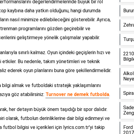
performanslarını değerlendirmelerinde büyük bir rol
ın top kaybına daha yatkın olduğunu, hangi durumda
Burun
ların nasıl minimize edilebileceğini gösterebilir. Ayrıca,
Zehra
antrenman programlarını gözden geçirebilir ve
rilerini geliştirmeye yönelik çalışmalar yapabilir.
Turşu
larıyla sınırlı kalmaz. Oyun içindeki geçişlerin hızı ve
22100
Bilgil
i etkiler. Bu nedenle, takım yönetimleri ve teknik
naliz ederek oyun planlarını buna göre şekillendirmelidir.
Alko
Neye
bilgi almak ve futboldaki stratejik yaklaşımlarını
Spira
zıya göz atabilirsiniz:
Turnover ne demek futbolda
.
Sadet
arak, her detayın büyük önem taşıdığı bir spor dalıdır.
Zengi
i olarak, futbolun derinliklerine dair bilgi edinmeyi ve
utbol bilgisi ve içerikleri için lyrics.com.tr'yi takip
Ford 
2017