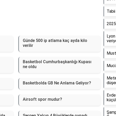
Tabii
2025
Lyon 
ı
Günde 500 ip atlama kaç ayda kilo
veriy
verilir
Musta
Basketbol Cumhurbaşkanlığı Kupası
Muci
ne oldu
Metin
düşe
Basketbolda GB Ne Anlama Geliyor?
Evde 
Airsoft spor mudur?
küçül
Şampi
lda
Sergen Yalçın 4 Büyüklerde oynadı