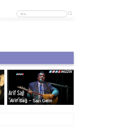
›
Derbi kaç saat sürecek?
Selda Bağcan – Dostu
Arif Sağ – Sarı Gelin
Dostum