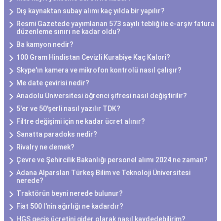
Dış kaynaktan subay alımı kaç yılda bir yapılır?
Resmi Gazetede yayımlanan 573 sayılı tebliğ ile e-arşiv fatura
düzenleme sınırı ne kadar oldu?
Ba kamyon nedir?
100 Gram Hindistan Cevizli Kurabiye Kaç Kalori?
Skype'ın kamera ve mikrofon kontrolü nasıl çalışır?
Me date çevirisi nedir?
Anadolu Üniversitesi öğrenci şifresi nasıl değiştirilir?
5'er ve 50'şerli nasıl yazılır TDK?
Filtre değişimi için ne kadar ücret alınır?
Sanatta paradoks nedir?
Rivalry ne demek?
Çevre ve Şehircilik Bakanlığı personel alımı 2024 ne zaman?
Adana Alparslan Türkeş Bilim ve Teknoloji Üniversitesi
nerede?
Traktörün beyni nerede bulunur?
Fiat 500 l'nin ağırlığı ne kadardır?
HGS geçiş ücretini gider olarak nasıl kaydedebilirim?