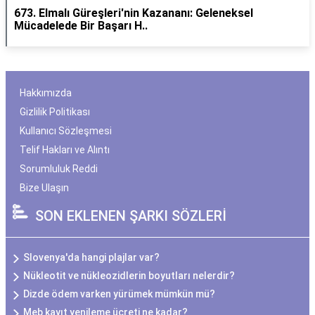
673. Elmalı Güreşleri'nin Kazananı: Geleneksel
Mücadelede Bir Başarı H..
Hakkımızda
Gizlilik Politikası
Kullanıcı Sözleşmesi
Telif Hakları ve Alıntı
Sorumluluk Reddi
Bize Ulaşın
SON EKLENEN ŞARKI SÖZLERİ
Slovenya'da hangi plajlar var?
Nükleotit ve nükleozidlerin boyutları nelerdir?
Dizde ödem varken yürümek mümkün mü?
Meb kayıt yenileme ücreti ne kadar?