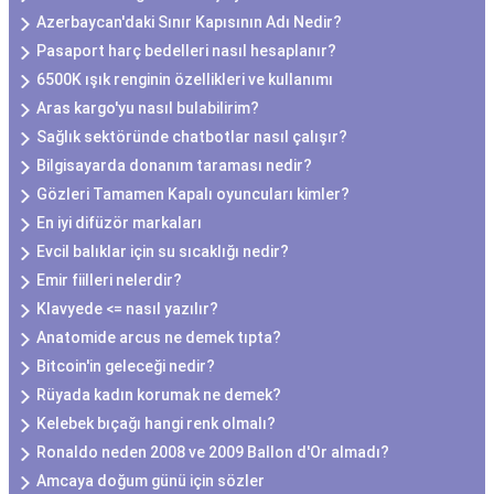
Azerbaycan'daki Sınır Kapısının Adı Nedir?
Pasaport harç bedelleri nasıl hesaplanır?
6500K ışık renginin özellikleri ve kullanımı
Aras kargo'yu nasıl bulabilirim?
Sağlık sektöründe chatbotlar nasıl çalışır?
Bilgisayarda donanım taraması nedir?
Gözleri Tamamen Kapalı oyuncuları kimler?
En iyi difüzör markaları
Evcil balıklar için su sıcaklığı nedir?
Emir fiilleri nelerdir?
Klavyede <= nasıl yazılır?
Anatomide arcus ne demek tıpta?
Bitcoin'in geleceği nedir?
Rüyada kadın korumak ne demek?
Kelebek bıçağı hangi renk olmalı?
Ronaldo neden 2008 ve 2009 Ballon d'Or almadı?
Amcaya doğum günü için sözler